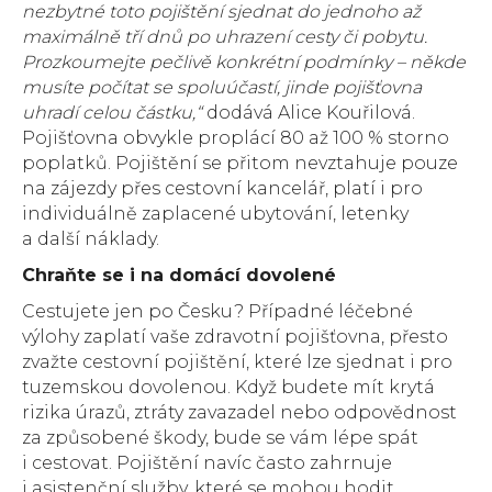
nezbytné toto pojištění sjednat do jednoho až
maximálně tří dnů po uhrazení cesty či pobytu.
Prozkoumejte pečlivě konkrétní podmínky – někde
musíte počítat se spoluúčastí, jinde pojišťovna
uhradí celou částku,“
dodává Alice Kouřilová.
Pojišťovna obvykle proplácí 80 až 100 % storno
poplatků. Pojištění se přitom nevztahuje pouze
na zájezdy přes cestovní kancelář, platí i pro
individuálně zaplacené ubytování, letenky
a další náklady.
Chraňte se i na domácí dovolené
Cestujete jen po Česku? Případné léčebné
výlohy zaplatí vaše zdravotní pojišťovna, přesto
zvažte cestovní pojištění, které lze sjednat i pro
tuzemskou dovolenou. Když budete mít krytá
rizika úrazů, ztráty zavazadel nebo odpovědnost
za způsobené škody, bude se vám lépe spát
i cestovat. Pojištění navíc často zahrnuje
i asistenční služby, které se mohou hodit