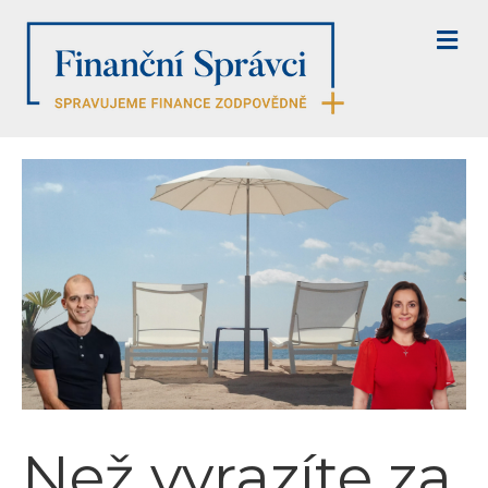
M
E
N
U
Než vyrazíte za