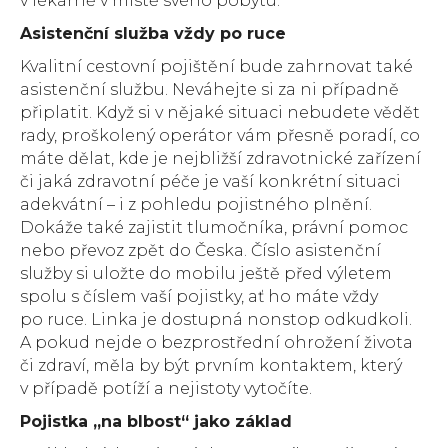
v lékárně v místě svého pobytu.
Asistenční služba vždy po ruce
Kvalitní cestovní pojištění bude zahrnovat také
asistenční službu. Neváhejte si za ni případně
připlatit. Když si v nějaké situaci nebudete vědět
rady, proškolený operátor vám přesně poradí, co
máte dělat, kde je nejbližší zdravotnické zařízení
či jaká zdravotní péče je vaší konkrétní situaci
adekvátní – i z pohledu pojistného plnění.
Dokáže také zajistit tlumočníka, právní pomoc
nebo převoz zpět do Česka. Číslo asistenční
služby si uložte do mobilu ještě před výletem
spolu s číslem vaší pojistky, ať ho máte vždy
po ruce. Linka je dostupná nonstop odkudkoli.
A pokud nejde o bezprostřední ohrožení života
či zdraví, měla by být prvním kontaktem, který
v případě potíží a nejistoty vytočíte.
Pojistka „na blbost“ jako základ