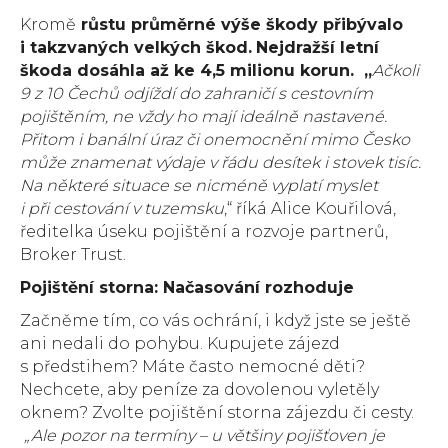
Kromě
růstu průměrné výše škody přibývalo
i takzvaných velkých škod.
Nejdražší letní
škoda dosáhla až ke 4,5 milionu korun. „
Ačkoli
9 z 10 Čechů odjíždí do zahraničí s cestovním
pojištěním, ne vždy ho mají ideálně nastavené.
Přitom i banální úraz či onemocnění mimo Česko
může znamenat výdaje v řádu desítek i stovek tisíc.
Na některé situace se nicméně vyplatí myslet
i při cestování v tuzemsku
,“ říká Alice Kouřilová,
ředitelka úseku pojištění a rozvoje partnerů,
Broker Trust.
Pojištění storna: Načasování rozhoduje
Začněme tím, co vás ochrání, i když jste se ještě
ani nedali do pohybu. Kupujete zájezd
s předstihem? Máte často nemocné děti?
Nechcete, aby peníze za dovolenou vyletěly
oknem? Zvolte pojištění storna zájezdu či cesty.
„Ale pozor na termíny – u většiny pojišťoven je