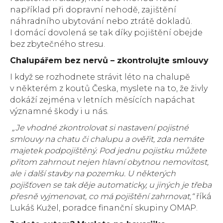
například při dopravní nehodě, zajištění
náhradního ubytování nebo ztrátě dokladů.
I domácí dovolená se tak díky pojištění obejde
bez zbytečného stresu.
Chalupářem bez nervů – zkontrolujte smlouvy
I když se rozhodnete strávit léto na chalupě
v některém z koutů Česka, myslete na to, že živly
dokáží zejména v letních měsících napáchat
významné škody i u nás.
„Je vhodné zkontrolovat si nastavení pojistné
smlouvy na chatu či chalupu a ověřit, zda nemáte
majetek podpojištěný. Pod jednu pojistku můžete
přitom zahrnout nejen hlavní obytnou nemovitost,
ale i další stavby na pozemku. U některých
pojišťoven se tak děje automaticky, u jiných je třeba
přesně vyjmenovat, co má pojištění zahrnovat,“
říká
Lukáš Kužel, poradce finanční skupiny OMAP.