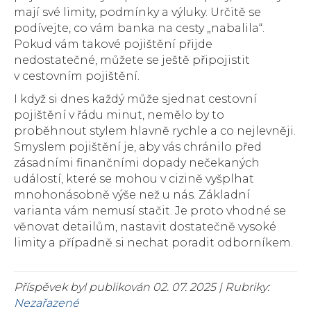
mají své limity, podmínky a výluky. Určitě se
podívejte, co vám banka na cesty „nabalila“.
Pokud vám takové pojištění přijde
nedostatečné, můžete se ještě připojistit
v cestovním pojištění.
I když si dnes každý může sjednat cestovní
pojištění v řádu minut, nemělo by to
proběhnout stylem hlavně rychle a co nejlevněji.
Smyslem pojištění je, aby vás chránilo před
zásadními finančními dopady nečekaných
událostí, které se mohou v cizině vyšplhat
mnohonásobně výše než u nás. Základní
varianta vám nemusí stačit. Je proto vhodné se
věnovat detailům, nastavit dostatečně vysoké
limity a případně si nechat poradit odborníkem.
Příspěvek byl publikován 02. 07. 2025 | Rubriky:
Nezařazené