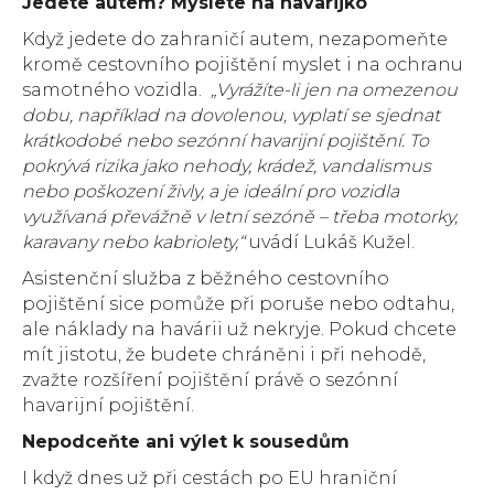
Jedete autem? Myslete na havarijko
Když jedete do zahraničí autem, nezapomeňte
kromě cestovního pojištění myslet i na ochranu
samotného vozidla.
„Vyrážíte-li jen na omezenou
dobu, například na dovolenou, vyplatí se sjednat
krátkodobé nebo sezónní havarijní pojištění. To
pokrývá rizika jako nehody, krádež, vandalismus
nebo poškození živly, a je ideální pro vozidla
využívaná převážně v letní sezóně – třeba motorky,
karavany nebo kabriolety,“
uvádí Lukáš Kužel.
Asistenční služba z běžného cestovního
pojištění sice pomůže při poruše nebo odtahu,
ale náklady na havárii už nekryje. Pokud chcete
mít jistotu, že budete chráněni i při nehodě,
zvažte rozšíření pojištění právě o sezónní
havarijní pojištění.
Nepodceňte ani výlet k sousedům
I když dnes už při cestách po EU hraniční