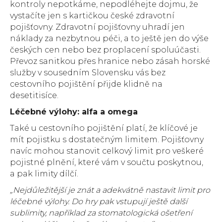
kontroly nepotkáme, nepodléhejte dojmu, že
vystačíte jen s kartičkou české zdravotní
pojišťovny. Zdravotní pojišťovny uhradí jen
náklady za nezbytnou péči, a to ještě jen do výše
českých cen nebo bez proplacení spoluúčasti.
Převoz sanitkou přes hranice nebo zásah horské
služby v sousedním Slovensku vás bez
cestovního pojištění přijde klidně na
desetitisíce.
Léčebné výlohy: alfa a omega
Také u cestovního pojištění platí, že klíčové je
mít pojistku s dostatečným limitem. Pojišťovny
navíc mohou stanovit celkový limit pro veškeré
pojistné plnění, které vám v součtu poskytnou,
a pak limity dílčí.
„Nejdůležitější je znát a adekvátně nastavit limit pro
léčebné výlohy. Do hry pak vstupují ještě další
sublimity, například za stomatologická ošetření