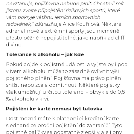
nevztahuje, pojišťovna nebude plnit. Chcete-li mít
jistotu, zvolte připojištění rizikových sportů, které
vám pokryje většinu letních sportovních
radovánek,“
zdůrazňuje Alice Kouřilová. Některé
adrenalinové a extrémní sporty jsou nicméně
přesto běžně nepojistitelné, jako například cliff
diving.
Tolerance k alkoholu – jak kde
Pokud dojde k pojistné události a vy jste byli pod
vlivem alkoholu, může to zásadně ovlivnit výši
pojistného plnění. Pojišťovna má právo plnění
snížit nebo zcela odmítnout. Některé pojistky
však umožňují určitou toleranci – obvykle do 0,8
‰ alkoholu v krvi.
Pojištění ke kartě nemusí být tutovka
Dost možná máte k platební či kreditní kartě
sjednané celoroční pojištění do zahraničí. Tyto
pojistné balíčky se podstatně zlepšily, ale i ony