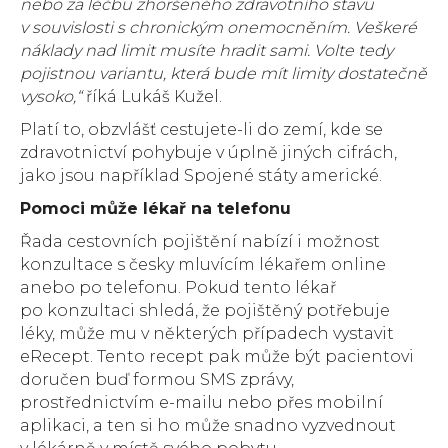
nebo za léčbu zhoršeného zdravotního stavu
v souvislosti s chronickým onemocněním. Veškeré
náklady nad limit musíte hradit sami. Volte tedy
pojistnou variantu, která bude mít limity dostatečně
vysoko,“
říká Lukáš Kužel.
Platí to, obzvlášť cestujete-li do zemí, kde se
zdravotnictví pohybuje v úplně jiných cifrách,
jako jsou například Spojené státy americké.
Pomoci může lékař na telefonu
Řada cestovních pojištění nabízí i možnost
konzultace s česky mluvícím lékařem online
anebo po telefonu. Pokud tento lékař
po konzultaci shledá, že pojištěný potřebuje
léky, může mu v některých případech vystavit
eRecept. Tento recept pak může být pacientovi
doručen buď formou SMS zprávy,
prostřednictvím e-mailu nebo přes mobilní
aplikaci, a ten si ho může snadno vyzvednout