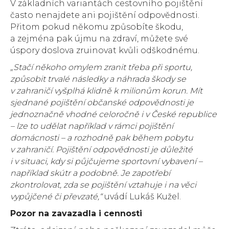
V základních variantách cestovního pojištění
často nenajdete ani pojištění odpovědnosti.
Přitom pokud někomu způsobíte škodu,
a zejména pak újmu na zdraví, můžete své
úspory doslova zruinovat kvůli odškodnému.
„Stačí někoho omylem zranit třeba při sportu,
způsobit trvalé následky a náhrada škody se
v zahraničí vyšplhá klidně k milionům korun. Mít
sjednané pojištění občanské odpovědnosti je
jednoznačně vhodné celoročně i v České republice
– lze to udělat například v rámci pojištění
domácnosti – a rozhodně pak během pobytu
v zahraničí. Pojištění odpovědnosti je důležité
i v situaci, kdy si půjčujeme sportovní vybavení –
například skútr a podobně. Je zapotřebí
zkontrolovat, zda se pojištění vztahuje i na věci
vypůjčené či převzaté,“
uvádí Lukáš Kužel.
Pozor na zavazadla i cennosti