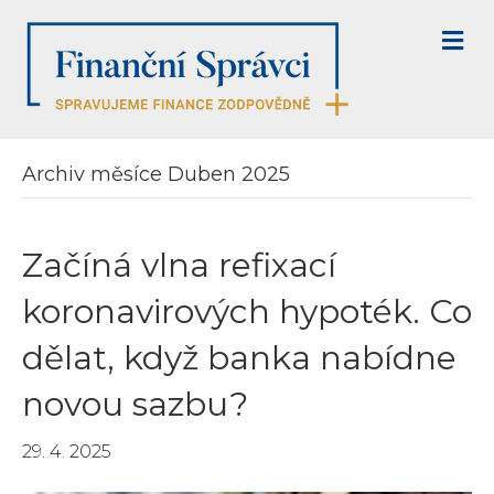
M
E
N
U
Archiv měsíce Duben 2025
Začíná vlna refixací
koronavirových hypoték. Co
dělat, když banka nabídne
novou sazbu?
29. 4. 2025