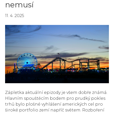
nemusí
11. 4. 2025
Zápletka aktuální epizody je všem dobře známá.
Hlavním spouštěcím bodem pro prudký pokles
trhů bylo plošné vyhlášení amerických cel pro
široké portfolio zemí napříč světem. Rozboření