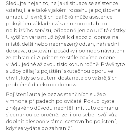
Sledujte nejen to, na jaké situace se asistence
vztahují, ale také v jakém rozsahu je pojišťovna
uhradí. U levnějších balíčků může asistence
pokrýt jen základní zásah nebo odtah do
nejbližšího servisu, případně jen do určité částky.
U vyšších variant už bývá k dispozici oprava na
místě, delší nebo neomezený odtah, náhradní
doprava, ubytování posádky i pomoc s návratem
ze zahraničí. A přitom se stále bavíme o ceně
v řádu jedné až dvou tisíc korun ročně. Právě tyto
služby dělají z pojištění skutečnou oporu ve
chvíli, kdy se s autem dostanete do vážnějších
problémů daleko od domova.
Pojištění auta je bez asistenčních služeb
v mnoha případech polovičaté. Pokud byste
z nějakého důvodu nechtěli mít tuto ochranu
sjednanou celoročně, lze ji pro sebe i svůj vůz
doplnit alespoň v rámci cestovního pojištění,
když se vydáte do zahraničí.