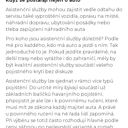
Když se postarají nejen o auto
Asistenční služby mohou zajistit vedle odtahu do
servisu také vyproštění vozidla, opravu na místě,
náhradní dopravu, ubytování posádky nebo
třeba zapůjčení náhradního auta.
Pro koho jsou asistenční služby důležité? Podle
mě pro každého, kdo má auto a jezdí s ním. Tak
jednoduché to je. Pokud jezdíte pravidelně, na
delší trasy nebo vyrážíte i do zahraničí, měly by
být kvalitní asistenční služby součástí vašeho
pojistného krytí bez diskuze.
Asistenční služby lze sjednat v rámci více typů
pojištění. Do určité míry bývají součástí už
základních balíčků havarijního pojištění,
připojistit je ale lze i k povinnému ručení, které
musí mít ze zákona každý majitel auta. A právě
u povinného ručení na ně řada lidí zapomíná.
Při výběru se totiž často rozhodují hlavně podle
ceny, sáhnou po nejlevnější variantě a rozsah