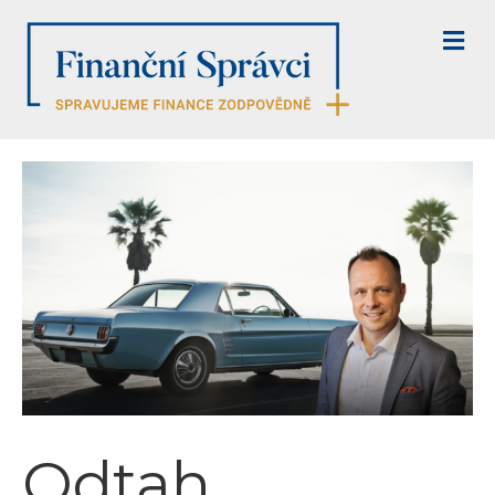
M
E
N
U
Odtah