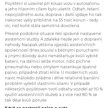
Pojištění si uzavíral při koupi vozu v autosalonu
a jeho hlavním cílem bylo ušetřit. Odtah, řešení
nepojízdného auta, doprava i další výdaje ho tak
nakonec vyšly přibližně na 55 tisíc korun – tedy
víc, než kolik stála samotná dovolená.
Přesně podobné situace řeší správně nastavené
asistenční služby. A zdaleka nejde jen o dopravní
nehody. Naopak většina výjezdů asistenčních
společností dnes souvisí s běžnými poruchami
a jinými důvody: auto nenastartuje kvůli vybité
baterii, na dálnici selže motor, řidič píchne
pneumatiku nebo omylem natankuje špatné
palivo, případně ztratí klíče. U moderních vozů
navíc málokdo zvládne i dříve relativně banální
problém vyřešit vlastními silami. V případě
některých pojišťoven tvoří odtahy vozidel až 90 %
využití asistenčních služeb a z více než 80 % se
tak děje kvůli poruše.