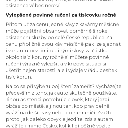
asistence vůbec neřeší.
Vylepšené povinné ručení za tisícovku ročně
Přitom už za cenu jedné kávy z kavárny měsíčně
může pojištění obsahovat poměrně široké
asistenční služby po celé České republice. Za
cenu přibližně dvou káv měsíčně pak lze sjednat
i variantu bez limitu. Jinými slovy: za částku
okolo tisícikoruny ročně si můžete povinné
ručení výrazně vylepšit a v krizové situaci si
ušetřit nejen starosti, ale i výdaje v řádu desítek
tisíc korun.
Na co se při výběru pojištění zaměřit? Vycházejte
především z toho, jak auto skutečně používáte.
Jinou asistenci potřebuje člověk, který jezdí
občas po městě, a jinou ten, kdo pravidelně
vyráží na delší trasy nebo do zahraničí. Zvažte
proto, jak daleko obvykle jezdíte, zda s autem
vyrážíte i mimo Česko, kolik lidí běžně vozíte