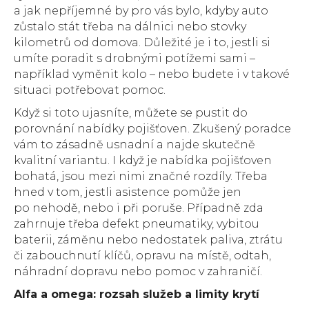
a jak nepříjemné by pro vás bylo, kdyby auto
zůstalo stát třeba na dálnici nebo stovky
kilometrů od domova. Důležité je i to, jestli si
umíte poradit s drobnými potížemi sami –
například vyměnit kolo – nebo budete i v takové
situaci potřebovat pomoc.
Když si toto ujasníte, můžete se pustit do
porovnání nabídky pojišťoven. Zkušený poradce
vám to zásadně usnadní a najde skutečně
kvalitní variantu. I když je nabídka pojišťoven
bohatá, jsou mezi nimi značné rozdíly. Třeba
hned v tom, jestli asistence pomůže jen
po nehodě, nebo i při poruše. Případně zda
zahrnuje třeba defekt pneumatiky, vybitou
baterii, záměnu nebo nedostatek paliva, ztrátu
či zabouchnutí klíčů, opravu na místě, odtah,
náhradní dopravu nebo pomoc v zahraničí.
Alfa a omega: rozsah služeb a limity krytí