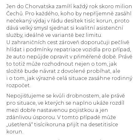
Jen do Chorvatska zamíří každý rok skoro milion
Čechů. Pro každého, koho by nepříjemně zasáhl
nečekaný výdaj v řádu desítek tisíc korun, proto
dává velký smysl sjednat si kvalitní asistenční
služby, ideálně ve variantě bez limitu.
U zahraničních cest zároveň doporučuji pečlivě
hlídat i podmínky repatriace vozidla pro případ,
že auto nepůjde opravit v přiměřené době. Právě
to totiž může rozhodnout nejen o tom, jak
složitě bude návrat z dovolené probíhat, ale
i o tom, jak výrazně celá situace zasáhne rodinný
rozpočet.
Nepojišťujeme se kvůli drobnostem, ale právě
pro situace, ve kterých se naplno ukáže rozdíl
mezi dobře nastavenou pojistkou a jen
zdánlivou úsporou. V tomto případě může
„ušetřená“ tisícikoruna přijít na desetitisíce
korun.