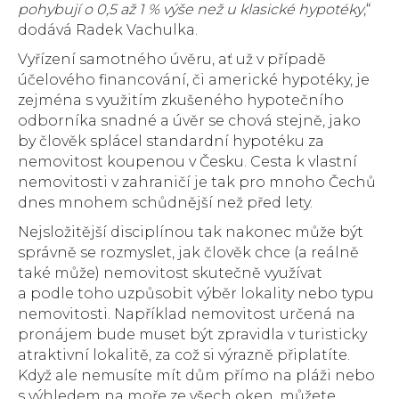
pohybují o 0,5 až 1 % výše než u klasické hypotéky
,“
dodává Radek Vachulka.
Vyřízení samotného úvěru, ať už v případě
účelového financování, či americké hypotéky, je
zejména s využitím zkušeného hypotečního
odborníka snadné a úvěr se chová stejně, jako
by člověk splácel standardní hypotéku za
nemovitost koupenou v Česku. Cesta k vlastní
nemovitosti v zahraničí je tak pro mnoho Čechů
dnes mnohem schůdnější než před lety.
Nejsložitější disciplínou tak nakonec může být
správně se rozmyslet, jak člověk chce (a reálně
také může) nemovitost skutečně využívat
a podle toho uzpůsobit výběr lokality nebo typu
nemovitosti. Například nemovitost určená na
pronájem bude muset být zpravidla v turisticky
atraktivní lokalitě, za což si výrazně připlatíte.
Když ale nemusíte mít dům přímo na pláži nebo
s výhledem na moře ze všech oken, můžete