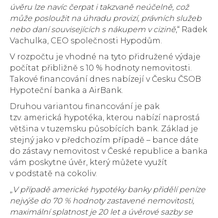
úvěru lze navíc čerpat i takzvaně neúčelně, což
může posloužit na úhradu provizí, právních služeb
nebo daní souvisejících s nákupem v cizině
,“ Radek
Vachulka, CEO společnosti Hypodům.
V rozpočtu je vhodné na tyto přidružené výdaje
počítat přibližně s 10 % hodnoty nemovitosti.
Takové financování dnes nabízejí v Česku ČSOB
Hypoteční banka a AirBank.
Druhou variantou financování je pak
tzv. americká hypotéka, kterou nabízí naprostá
většina v tuzemsku působících bank. Základ je
stejný jako v předchozím případě – bance dáte
do zástavy nemovitost v České republice a banka
vám poskytne úvěr, který můžete využít
v podstatě na cokoliv.
„
V případě americké hypotéky banky přidělí peníze
nejvýše do 70 % hodnoty zastavené nemovitosti,
maximální splatnost je 20 let a úvěrové sazby se