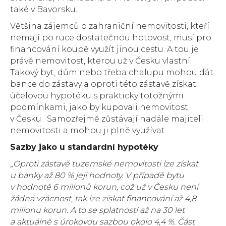
také v Bavorsku.
Většina zájemců o zahraniční nemovitosti, kteří
nemají po ruce dostatečnou hotovost, musí pro
financování koupě využít jinou cestu. A tou je
právě nemovitost, kterou už v Česku vlastní.
Takový byt, dům nebo třeba chalupu mohou dát
bance do zástavy a oproti této zástavě získat
účelovou hypotéku s prakticky totožnými
podmínkami, jako by kupovali nemovitost
v Česku. Samozřejmě zůstávají nadále majiteli
nemovitosti a mohou ji plně využívat.
Sazby jako u standardní hypotéky
„
Oproti zástavě tuzemské nemovitosti lze získat
u banky až 80 % její hodnoty. V případě bytu
v hodnotě 6 milionů korun, což už v Česku není
žádná vzácnost, tak lze získat financování až 4,8
milionu korun. A to se splatností až na 30 let
a aktuálně s úrokovou sazbou okolo 4,4 %. Část