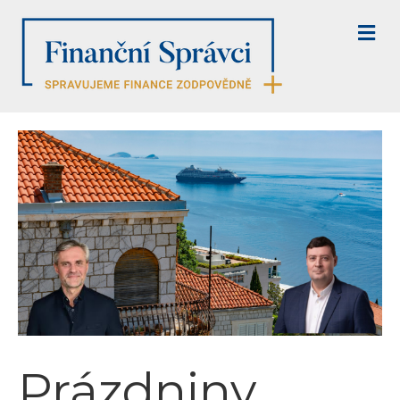
M
E
N
U
Prázdniny