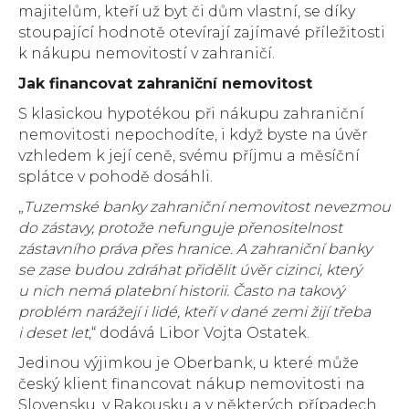
majitelům, kteří už byt či dům vlastní, se díky
stoupající hodnotě otevírají zajímavé příležitosti
k nákupu nemovitostí v zahraničí.
Jak financovat zahraniční nemovitost
S klasickou hypotékou při nákupu zahraniční
nemovitosti nepochodíte, i když byste na úvěr
vzhledem k její ceně, svému příjmu a měsíční
splátce v pohodě dosáhli.
„
Tuzemské banky zahraniční nemovitost nevezmou
do zástavy, protože nefunguje přenositelnost
zástavního práva přes hranice. A zahraniční banky
se zase budou zdráhat přidělit úvěr cizinci, který
u nich nemá platební historii. Často na takový
problém narážejí i lidé, kteří v dané zemi žijí třeba
i deset let
,“ dodává Libor Vojta Ostatek.
Jedinou výjimkou je Oberbank, u které může
český klient financovat nákup nemovitosti na
Slovensku, v Rakousku a v některých případech