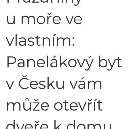
u moře ve
vlastním:
Panelákový byt
v Česku vám
může otevřít
dveře k domu