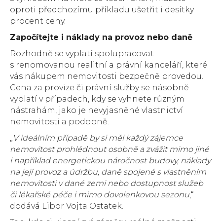
oproti předchozímu příkladu ušetřit i desítky
procent ceny.
Započítejte i náklady na provoz nebo daně
Rozhodně se vyplatí spolupracovat
s renomovanou realitní a právní kanceláří, které
vás nákupem nemovitosti bezpečně provedou.
Cena za provize či právní služby se násobně
vyplatí v případech, kdy se vyhnete různým
nástrahám, jako je nevyjasněné vlastnictví
nemovitosti a podobně.
„
V ideálním případě by si měl každý zájemce
nemovitost prohlédnout osobně a zvážit mimo jiné
i například energetickou náročnost budovy, náklady
na její provoz a údržbu, daně spojené s vlastněním
nemovitosti v dané zemi nebo dostupnost služeb
či lékařské péče i mimo dovolenkovou sezonu
,“
dodává Libor Vojta Ostatek.