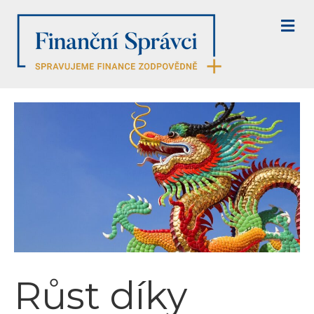
M
E
N
U
Růst díky