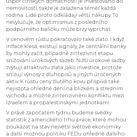
úspor čínských domácností je investováno do
nemovitostí, takže je zasažena téměř každá
rodina. Lidé proto odkládají větší nákupy. To
nevylučuje, že optimismus z posledního
podpůrného balíčku může brzy vyprchat.
V cenovém růstu pokračovalo také zlato. I když
inflace klesá, existují signály, že centrální banky
by mohly začít, případně zintezivnit etapu
snižování úrokových sazeb. Nižší úrokové sazby
zvyšují atraktivitu zlata jako investice, protože
snižují výnosy z dluhopisů a jiných úročených
aktiv. K růstu ceny žlutého kovu přispívá také
nejistota ohledně dění na blízkém a středním
východu a možné zintenzivnění konfliktu mezi
Izraelem a propalestinskými jednotkami.
V právě započatém týdnu budeme svědky
statistik z amerického trhu práce, které mohou
poukázat na stav největší světové ekonomiky
a další možnou politiku FEDu ohledně dalšího