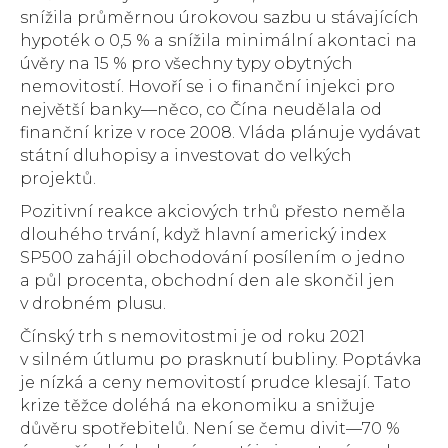
snížila průměrnou úrokovou sazbu u stávajících
hypoték o 0,5 % a snížila minimální akontaci na
úvěry na 15 % pro všechny typy obytných
nemovitostí. Hovoří se i o finanční injekci pro
největší banky—něco, co Čína neudělala od
finanční krize v roce 2008. Vláda plánuje vydávat
státní dluhopisy a investovat do velkých
projektů.
Pozitivní reakce akciových trhů přesto neměla
dlouhého trvání, když hlavní americký index
SP500 zahájil obchodování posílením o jedno
a půl procenta, obchodní den ale skončil jen
v drobném plusu.
Čínský trh s nemovitostmi je od roku 2021
v silném útlumu po prasknutí bubliny. Poptávka
je nízká a ceny nemovitostí prudce klesají. Tato
krize těžce doléhá na ekonomiku a snižuje
důvěru spotřebitelů. Není se čemu divit—70 %