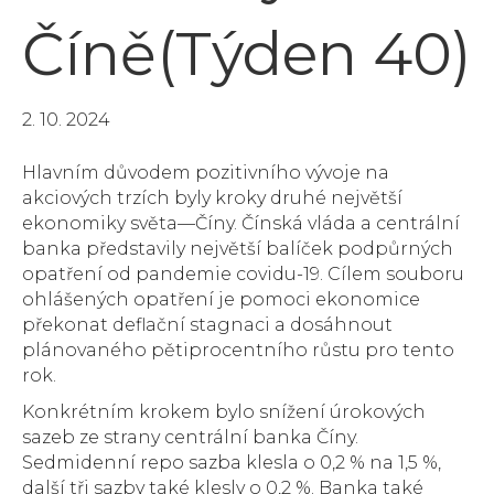
Číně(Týden 40)
2. 10. 2024
Hlavním důvodem pozitivního vývoje na
akciových trzích byly kroky druhé největší
ekonomiky světa—Číny. Čínská vláda a centrální
banka představily největší balíček podpůrných
opatření od pandemie covidu-19. Cílem souboru
ohlášených opatření je pomoci ekonomice
překonat deflační stagnaci a dosáhnout
plánovaného pětiprocentního růstu pro tento
rok.
Konkrétním krokem bylo snížení úrokových
sazeb ze strany centrální banka Číny.
Sedmidenní repo sazba klesla o 0,2 % na 1,5 %,
další tři sazby také klesly o 0,2 %. Banka také