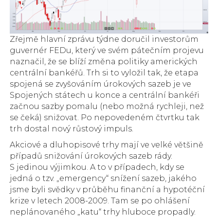
Zřejmě hlavní zprávu týdne doručil investorům
guvernér FEDu, který ve svém pátečním projevu
naznačil, že se blíží změna politiky amerických
centrální bankéřů. Trh si to vyložil tak, že etapa
spojená se zvyšováním úrokových sazeb je ve
Spojených státech u konce a centrální bankéři
začnou sazby pomalu (nebo možná rychleji, než
se čeká) snižovat. Po nepovedeném čtvrtku tak
trh dostal nový růstový impuls.
Akciové a dluhopisové trhy mají ve velké většině
případů snižování úrokových sazeb rády.
S jedinou výjimkou. A to v případech, kdy se
jedná o tzv. „emergency“ snížení sazeb, jakého
jsme byli svědky v průběhu finanční a hypotéční
krize v letech 2008-2009. Tam se po ohlášení
neplánovaného „katu“ trhy hluboce propadly.