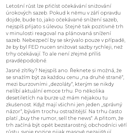
Letošní růst lze přičíst očekávání snižování
úrokových sazeb. Pokud k němu v září opravdu
dojde, bude to, jako očekávané snížení sazeb,
nejspíš přijato s úlevou. Stejně tak pozitivně trh
v minulosti reagoval na plánovaná snížení
sazeb. Nebezpečí by se skrývalo pouze v případě,
že by byl FED nucen snižovat sazby rychleji, než
trhy očekávají. To ale není zřejmě příliš
pravděpodobné.
Jasné zítřky? Nejspíš ano. Řeknete si možná, že
se snažím být za každou cenu „na druhé straně“,
mezi burzovními „dezoláty“, kterým se nikdy
nelíbí aktuální emoce trhu. Po několika
desetiletích na burze už mám nějakou tu
zkušenost. Když mají všichni jen jeden „správný
názor“, bývám trochu ostražitější. Na trhu často
platí „buy the rumor, sell the news“. A přitom, že
trh začíná být opět bezstarostný, obchodníci věří
růstu, svoje pozice nijak masově nezajišťují