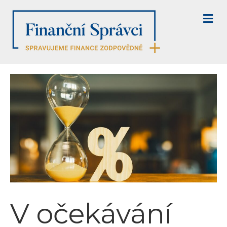
M
E
N
U
V očekávání