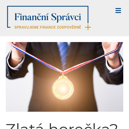
M
E
N
U