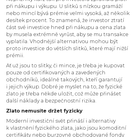
při nákupu i výkupu. U slitků s nízkou gramáží
nebo mincí bývá prémie velmi vysoká, až několik
desítek procent. To znamená, že investor ztratí
část své investice hned při nákupu a cena zlata
by musela extrémně vyrůst, aby se mu transakce
vyplatila. Vhodnější alternativou mohou být
proto investice do větších slitků, které mají nižší
prémii.
Ať už jsou to slitky, či mince, je třeba je kupovat
pouze od certifikovaných a zavedených
obchodníků, ideálně takových, kteří garantují
i jejich výkup. Dobré je myslet na to, že fyzické
zlato je třeba někde uložit, což může přinášet
další náklady a bezpečnostní rizika.
Zlato nemusíte držet fyzicky
Moderní investiční svět přináší i alternativy
k vlastnění fyzického zlata, jako jsou komoditní
certifikáty nebo burzovně obchodované fondy