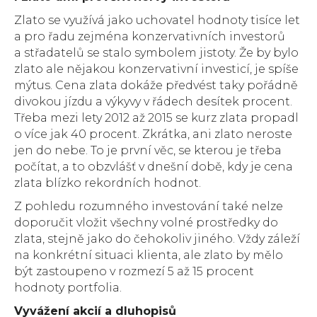
Zlato se využívá jako uchovatel hodnoty tisíce let
a pro řadu zejména konzervativních investorů
a střadatelů se stalo symbolem jistoty. Že by bylo
zlato ale nějakou konzervativní investicí, je spíše
mýtus. Cena zlata dokáže předvést taky pořádně
divokou jízdu a výkyvy v řádech desítek procent.
Třeba mezi lety 2012 až 2015 se kurz zlata propadl
o více jak 40 procent. Zkrátka, ani zlato neroste
jen do nebe. To je první věc, se kterou je třeba
počítat, a to obzvlášť v dnešní době, kdy je cena
zlata blízko rekordních hodnot.
Z pohledu rozumného investování také nelze
doporučit vložit všechny volné prostředky do
zlata, stejně jako do čehokoliv jiného. Vždy záleží
na konkrétní situaci klienta, ale zlato by mělo
být zastoupeno v rozmezí 5 až 15 procent
hodnoty portfolia.
Vyvážení akcií a dluhopisů