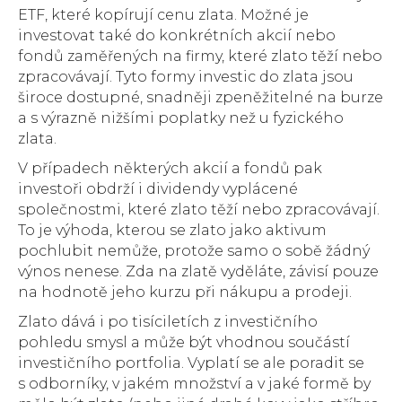
ETF, které kopírují cenu zlata. Možné je
investovat také do konkrétních akcií nebo
fondů zaměřených na firmy, které zlato těží nebo
zpracovávají. Tyto formy investic do zlata jsou
široce dostupné, snadněji zpeněžitelné na burze
a s výrazně nižšími poplatky než u fyzického
zlata.
V případech některých akcií a fondů pak
investoři obdrží i dividendy vyplácené
společnostmi, které zlato těží nebo zpracovávají.
To je výhoda, kterou se zlato jako aktivum
pochlubit nemůže, protože samo o sobě žádný
výnos nenese. Zda na zlatě vyděláte, závisí pouze
na hodnotě jeho kurzu při nákupu a prodeji.
Zlato dává i po tisíciletích z investičního
pohledu smysl a může být vhodnou součástí
investičního portfolia. Vyplatí se ale poradit se
s odborníky, v jakém množství a v jaké formě by