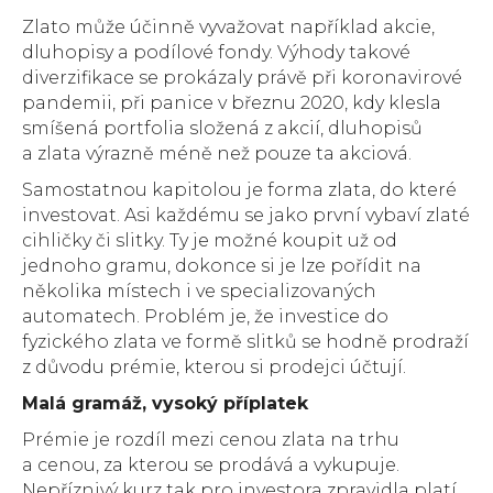
Zlato může účinně vyvažovat například akcie,
dluhopisy a podílové fondy. Výhody takové
diverzifikace se prokázaly právě při koronavirové
pandemii, při panice v březnu 2020, kdy klesla
smíšená portfolia složená z akcií, dluhopisů
a zlata výrazně méně než pouze ta akciová.
Samostatnou kapitolou je forma zlata, do které
investovat. Asi každému se jako první vybaví zlaté
cihličky či slitky. Ty je možné koupit už od
jednoho gramu, dokonce si je lze pořídit na
několika místech i ve specializovaných
automatech. Problém je, že investice do
fyzického zlata ve formě slitků se hodně prodraží
z důvodu prémie, kterou si prodejci účtují.
Malá gramáž, vysoký příplatek
Prémie je rozdíl mezi cenou zlata na trhu
a cenou, za kterou se prodává a vykupuje.
Nepříznivý kurz tak pro investora zpravidla platí