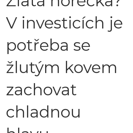
Zlatá horečka?
V investicích je
potřeba se
žlutým kovem
zachovat
chladnou