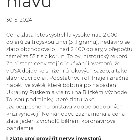
hlavu
30. 5. 2024
Cena zlata letos vystřelila vysoko nad 2 000
dolarů za troyskou unci (31,1 gramu), nedávno se
zlato obchodovalo i nad 2 400 dolary, v přepočtu
téměř za 55 tisíc korun. To byl historický rekord.
Za růstem ceny stojí očekávání investorů, že
v USA dojde ke snížení úrokových sazeb, a také
slábnoucí dolar. Podstatnou roli hraje i značné
napětí ve světě, které bobtná po napadení
Ukrajiny Ruskem a vře to i na Blízkém Východě.
To jsou podmínky, které zlatu jako
tzv. bezpečnému přístavu v době podobných
krizí vyhovují. Ne náhodou zaznamenala cena
zlata jeden z vrcholů během koronavirové
pandemie.
I zlato umí prověřit nervy investorů