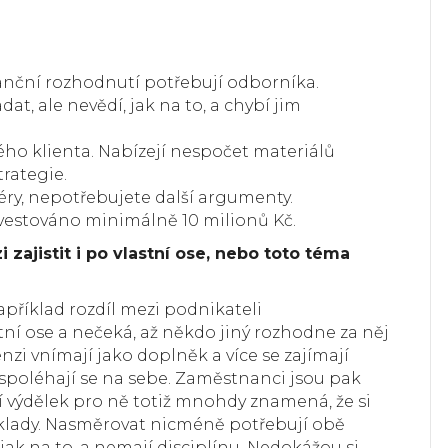
inanční rozhodnutí potřebují odborníka.
at, ale nevědí, jak na to, a chybí jim
ého klienta. Nabízejí nespočet materiálů
rategie.
iéry, nepotřebujete další argumenty.
investováno minimálně 10 milionů Kč.
i zajistit i po vlastní ose, nebo toto téma
říklad rozdíl mezi podnikateli
stní ose a nečeká, až někdo jiný rozhodne za něj
zi vnímají jako doplněk a více se zajímají
a spoléhají se na sebe. Zaměstnanci jsou pak
ší výdělek pro ně totiž mnohdy znamená, že si
náklady. Nasměrovat nicméně potřebují obě
 jak na to, a nemají disciplínu. Nedokážou si