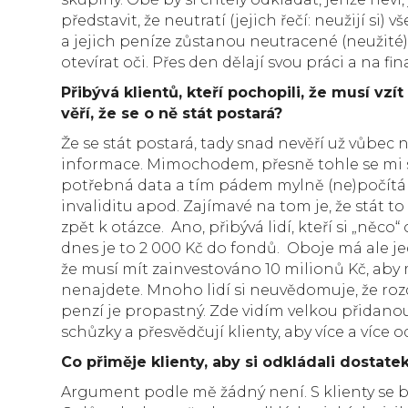
představit, že neutratí (jejich řečí: neužijí si) 
a jejich peníze zůstanou neutracené (neužité
otevírat oči. Přes den dělají svou práci a na 
Přibývá klientů, kteří pochopili, že musí vzí
věří, že se o ně stát postará?
Že se stát postará, tady snad nevěří už vůbec n
informace. Mimochodem, přesně tohle se mi sta
potřebná data a tím pádem mylně (ne)počítá
invaliditu apod. Zajímavé na tom je, že stát to
zpět k otázce. Ano, přibývá lidí, kteří si „něco“
dnes je to 2 000 Kč do fondů. Oboje má ale jed
že musí mít zainvestováno 10 milionů Kč, ab
nenajdete. Mnoho lidí si neuvědomuje, že roz
penzí je propastný. Zde vidím velkou přidanou
schůzky a přesvědčují klienty, aby více a více 
Co přiměje klienty, aby si odkládali dostate
Argument podle mě žádný není. S klienty se 