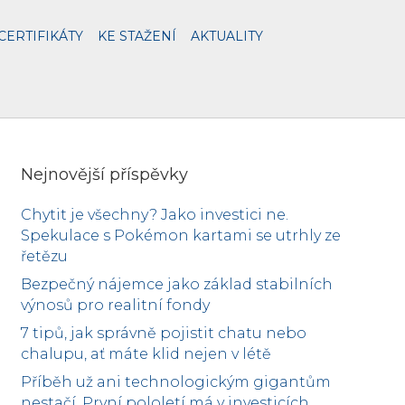
CERTIFIKÁTY
KE STAŽENÍ
AKTUALITY
Nejnovější příspěvky
Chytit je všechny? Jako investici ne.
Spekulace s Pokémon kartami se utrhly ze
řetězu
Bezpečný nájemce jako základ stabilních
výnosů pro realitní fondy
7 tipů, jak správně pojistit chatu nebo
chalupu, ať máte klid nejen v létě
Příběh už ani technologickým gigantům
nestačí. První pololetí má v investicích