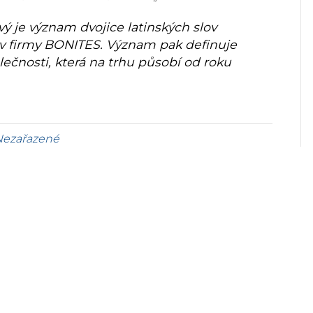
ý je význam dvojice latinských slov
ev firmy BONITES. Význam pak definuje
ečnosti, která na trhu působí od roku
Nezařazené