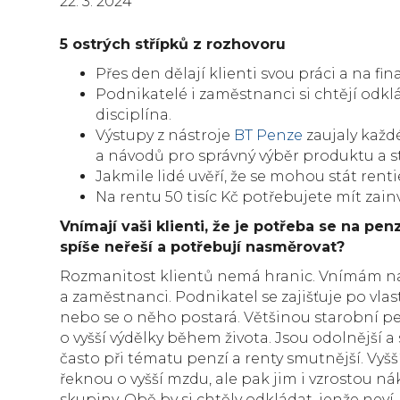
22. 3. 2024
5 ostrých střípků z rozhovoru
Přes den dělají klienti svou práci a na f
Podnikatelé i zaměstnanci si chtějí odklád
disciplína.
Výstupy z nástroje
BT Penze
zaujaly každ
a návodů pro správný výběr produktu a st
Jakmile lidé uvěří, že se mohou stát rent
Na rentu 50 tisíc Kč potřebujete mít za
Vnímají vaši klienti, že je potřeba se na penz
spíše neřeší a potřebují nasměrovat?
Rozmanitost klientů nemá hranic. Vnímám nap
a zaměstnanci. Podnikatel se zajišťuje po vla
nebo se o něho postará. Většinou starobní pen
o vyšší výdělky během života. Jsou odolnější 
často při tématu penzí a renty smutnější. Vyš
řeknou o vyšší mzdu, ale pak jim i vzrostou 
skupiny. Obě by si chtěly odkládat, jenže neví,