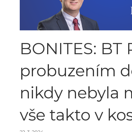
BONITES: BT 
probuzením do 
nikdy nebyla 
vše takto v ko