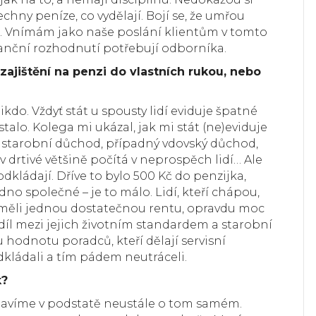
všechny peníze, co vydělají. Bojí se, že umřou
). Vnímám jako naše poslání klientům v tomto
finanční rozhodnutí potřebují odborníka.
t zajištění na penzi do vlastních rukou, nebo
ikdo. Vždyť stát u spousty lidí eviduje špatné
lo. Kolega mi ukázal, jak mi stát (ne)eviduje
 starobní důchod, případný vdovský důchod,
 v drtivé většině počítá v neprospěch lidí… Ale
 odkládají. Dříve to bylo 500 Kč do penzijka,
no společné – je to málo. Lidí, kteří chápou,
y měli jednou dostatečnou rentu, opravdu moc
díl mezi jejich životním standardem a starobní
 hodnotu poradců, kteří dělají servisní
odkládali a tím pádem neutráceli.
k?
bavíme v podstatě neustále o tom samém.