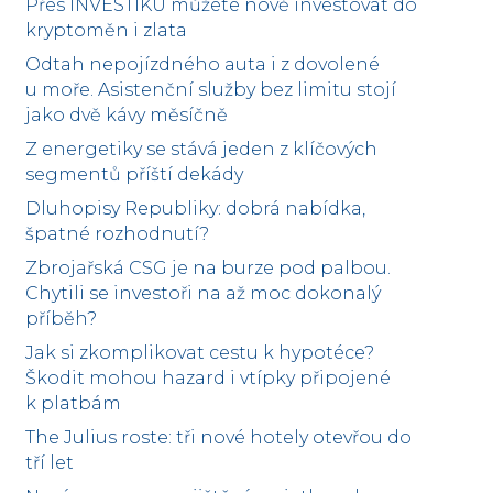
Přes INVESTIKU můžete nově investovat do
kryptoměn i zlata
Odtah nepojízdného auta i z dovolené
u moře. Asistenční služby bez limitu stojí
jako dvě kávy měsíčně
Z energetiky se stává jeden z klíčových
segmentů příští dekády
Dluhopisy Republiky: dobrá nabídka,
špatné rozhodnutí?
Zbrojařská CSG je na burze pod palbou.
Chytili se investoři na až moc dokonalý
příběh?
Jak si zkomplikovat cestu k hypotéce?
Škodit mohou hazard i vtípky připojené
k platbám
The Julius roste: tři nové hotely otevřou do
tří let