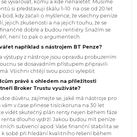
k se vyvarovat, komu a kde nenaletět. Musíme
entů si představuji škálu 1–10 na ose od 20 let
 bod, kdy začali o myšlence, že všechny peníze
í, jejich zkušenosti a na jejich touhu, že se
finančně dobře a budou rentiéry. Snažím se
věří, není to pak o argumentech.
ytvářet například s nástrojem BT Penze?
a výstupy z nástroje jsou opravdu probuzením
budoucnu se dosavadním přístupem připravili.
má. Všichni chtějí svou pozici vylepšit.
dcům právě s ohledem na příležitosti
tneři Broker Trustu využíváte?
adce důvěru, zajímejte se, jaké má nástroje pro
 vám v čase přinese tisícikoruna na 30 let
íte vidět skutečný plán renty nejen během fáze
ám renta dlouho vydrží. Jakou budou mít peníze
átních subvencí apod. Vaše finanční stabilita se
i k sobě při hledání kvalitního řešení během