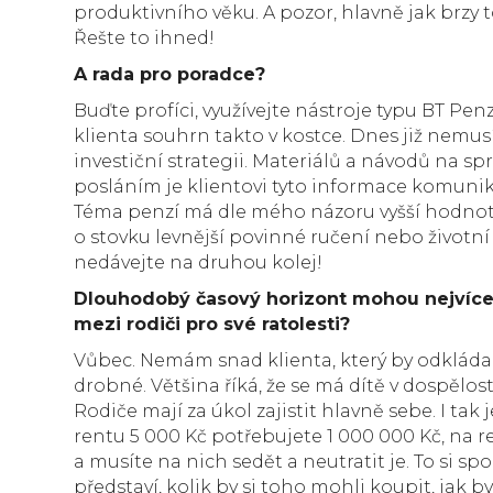
produktivního věku. A pozor, hlavně jak brzy t
Řešte to ihned!
A rada pro poradce?
Buďte profíci, využívejte nástroje typu BT Pe
klienta souhrn takto v kostce. Dnes již nemu
investiční strategii. Materiálů a návodů na sp
posláním je klientovi tyto informace komunik
Téma penzí má dle mého názoru vyšší hodnot
o stovku levnější povinné ručení nebo životní 
nedávejte na druhou kolej!
Dlouhodobý časový horizont mohou nejvíce v
mezi rodiči pro své ratolesti?
Vůbec. Nemám snad klienta, který by odkládal
drobné. Většina říká, že se má dítě v dospělos
Rodiče mají za úkol zajistit hlavně sebe. I tak j
rentu 5 000 Kč potřebujete 1 000 000 Kč, na 
a musíte na nich sedět a neutratit je. To si sp
představí, kolik by si toho mohli koupit, jak b