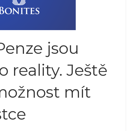
Penze jsou
reality. Ještě
možnost mít
stce