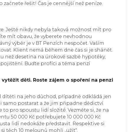
o začnete řešit! Čas je cennější než peníze.
nze. Ještě nikdy nebyla taková možnost mít pro
síte mít obavu, že vyberete nevhodnou
rávný výběr je v BT Penzích nespočet. Vaším
ovat. Klient nemá během dne čas si je shánět.
u než desetina na úrokové sazbě hypotéky,
pojištění. Buďte profíci a téma penzí
ytěžit děti. Roste zájem o spoření na penzi
 dítěti na jeho důchod, případně odkládá jen
ti samo postarat a že jim připadne dědictví.
e to pro spoustu lidí složité. Vezměte si, že na
rentu 50 000 Kč potřebujete 10 000 000 Kč
ousta lidí nedokáže představit. Respektive si
y si těch 10 melounů mohli „užít“.