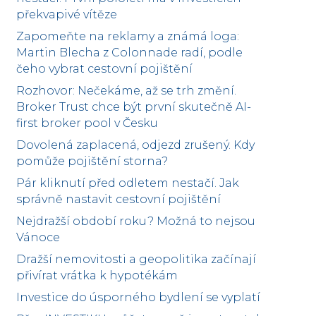
překvapivé vítěze
Zapomeňte na reklamy a známá loga:
Martin Blecha z Colonnade radí, podle
čeho vybrat cestovní pojištění
Rozhovor: Nečekáme, až se trh změní.
Broker Trust chce být první skutečně AI-
first broker pool v Česku
Dovolená zaplacená, odjezd zrušený. Kdy
pomůže pojištění storna?
Pár kliknutí před odletem nestačí. Jak
správně nastavit cestovní pojištění
Nejdražší období roku? Možná to nejsou
Vánoce
Dražší nemovitosti a geopolitika začínají
přivírat vrátka k hypotékám
Investice do úsporného bydlení se vyplatí