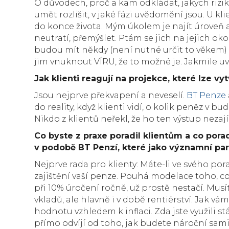
O důvodech, proč a kam odkládat, jakých rizi
umět rozlišit, v jaké fázi uvědomění jsou. U kli
do konce života. Mým úkolem je najít úroveň a
neutratí, přemýšlet. Ptám se jich na jejich okol
budou mít někdy (není nutné určit to věkem) 
jim vnuknout VÍRU, že to možné je. Jakmile u
Jak klienti reagují na projekce, které lze v
Jsou nejprve překvapení a neveselí.
BT Penze
do reality, když klienti vidí, o kolik peněz v 
Nikdo z klientů neřekl, že ho ten výstup nezají
Co byste z praxe poradil klientům a co pora
v podobě BT Penzí, které jako významní par
Nejprve rada pro klienty: Máte-li ve svého por
zajištění vaší penze. Pouhá modelace toho, co
při 10% úročení ročně, už prostě nestačí. Mus
vkladů, ale hlavně i v době rentiérství. Jak v
hodnotu vzhledem k inflaci. Zda jste využili st
přímo odvíjí od toho, jak budete nároční sam