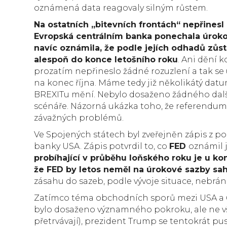
oznámená data reagovaly silným růstem.
Na ostatních „bitevních frontách“ nepřines
Evropská centrálním banka ponechala úrok
navíc oznámila, že podle jejích odhadů zůst
alespoň do konce letošního roku
. Ani dění 
prozatím nepřineslo žádné rozuzlení a tak s
na konec října. Máme tedy již několikátý datum
BREXITu mění. Nebylo dosaženo žádného dalš
scénáře. Názorná ukázka toho, že referendum
závažných problémů.
Ve Spojených státech byl zveřejněn zápis z 
banky USA. Zápis potvrdil to, co
FED
oznámil j
probíhající v průběhu loňského roku je u ko
že FED by letos neměl na úrokové sazby sa
zásahu do sazeb, podle vývoje situace, nebrán
Zatímco téma obchodních sporů mezi USA a Čín
bylo dosaženo významného pokroku, ale ne vše
přetrvávají), prezident Trump se tentokrát pus