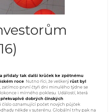
investorům
16)
a přidaly tak další krůček ke zpětnému
oňském roce
. Nutno říci, že veškerý
růst byl
í
, zatímco první čtyři dni minulého týdne se
okonce i mírného poklesu. Událostí, která
 překvapivě dobrých čínských
i číslo oznamující počet nových půjček
 odhady někde v suterénu. Globální trhy pak na