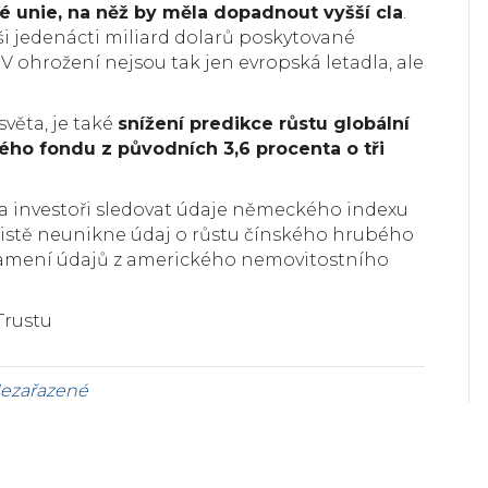
 unie, na něž by měla dopadnout vyšší cla
.
ši jedenácti miliard dolarů poskytované
 ohrožení nejsou tak jen evropská letadla, ale
světa, je také
snížení predikce růstu globální
ho fondu z původních 3,6 procenta o tři
 investoři sledovat údaje německého indexu
jistě neunikne údaj o růstu čínského hrubého
amení údajů z amerického nemovitostního
Trustu
ezařazené