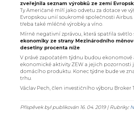
zveřejnila seznam výrobků ze zemí Evropské
Ty Američané míří jako odvetu za dotace ve vý
Evropskou unií soukromé společnosti Airbus. V
třeba také mléčné výrobky a víno.
Mírně negativní zprávou, která spatřila světlo 
ekonomiky ze strany Mezinárodního měnové
desetiny procenta níže
.
V právě započatém týdnu budou ekonomové a
ekonomické aktivity ZEW a jejich pozornosti 
domácího produktu. Konec týdne bude ve zn
trhu.
Václav Pech, člen investičního výboru Broker 
Příspěvek byl publikován 16. 04. 2019 | Rubriky:
N