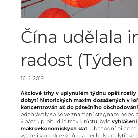
Čína udělala 
radost (Týden 
16. 4. 2019
Akciové trhy v uplynulém týdnu opět rostly 
dobytí historických maxim dosažených v l
koncentrován až do pátečního obchodován
odehrávaly spíše ve znamení stagnace nebo d
v pátek probudila trhy k růstu, bylo
vyhlášení
makroekonomických dat
. Obchodní bilance 
vystřelily prudce vzhůru a nechaly analytické