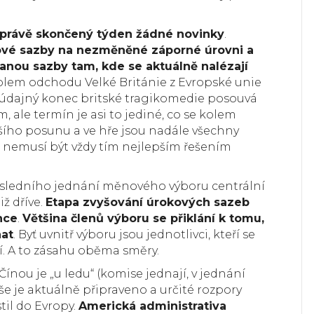
l právě skončený týden žádné novinky
.
ové sazby na nezměněné záporné úrovni a
anou sazby tam, kde se aktuálně nalézají
kolem odchodu Velké Británie z Evropské unie
e údajný konec britské tragikomedie posouvá
, ale termín je asi to jediné, co se kolem
ího posunu a ve hře jsou nadále všechny
 nemusí být vždy tím nejlepším řešením
posledního jednání měnového výboru centrální
iž dříve.
Etapa zvyšování úrokových sazeb
nce
.
Většina členů výboru se přiklání k tomu,
hat
. Byť uvnitř výboru jsou jednotlivci, kteří se
í. A to zásahu oběma směry.
ou je „u ledu“ (komise jednají, v jednání
 je aktuálně připraveno a určité rozpory
til do Evropy.
Americká administrativa