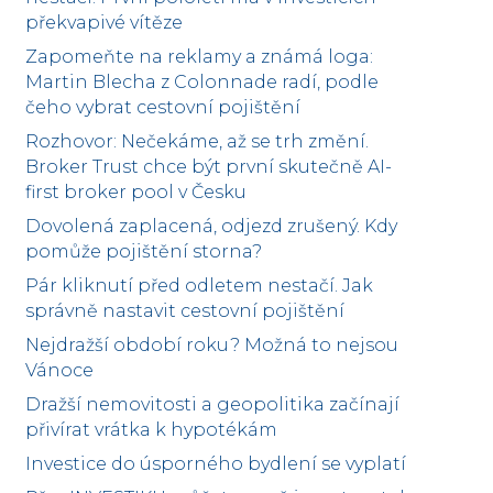
překvapivé vítěze
Zapomeňte na reklamy a známá loga:
Martin Blecha z Colonnade radí, podle
čeho vybrat cestovní pojištění
Rozhovor: Nečekáme, až se trh změní.
Broker Trust chce být první skutečně AI-
first broker pool v Česku
Dovolená zaplacená, odjezd zrušený. Kdy
pomůže pojištění storna?
Pár kliknutí před odletem nestačí. Jak
správně nastavit cestovní pojištění
Nejdražší období roku? Možná to nejsou
Vánoce
Dražší nemovitosti a geopolitika začínají
přivírat vrátka k hypotékám
Investice do úsporného bydlení se vyplatí