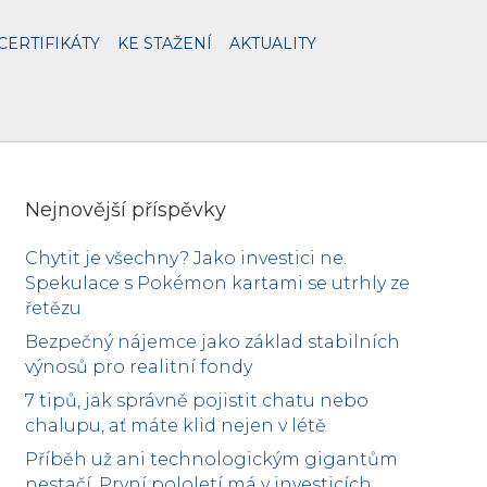
CERTIFIKÁTY
KE STAŽENÍ
AKTUALITY
Nejnovější příspěvky
Chytit je všechny? Jako investici ne.
Spekulace s Pokémon kartami se utrhly ze
řetězu
Bezpečný nájemce jako základ stabilních
výnosů pro realitní fondy
7 tipů, jak správně pojistit chatu nebo
chalupu, ať máte klid nejen v létě
Příběh už ani technologickým gigantům
nestačí. První pololetí má v investicích