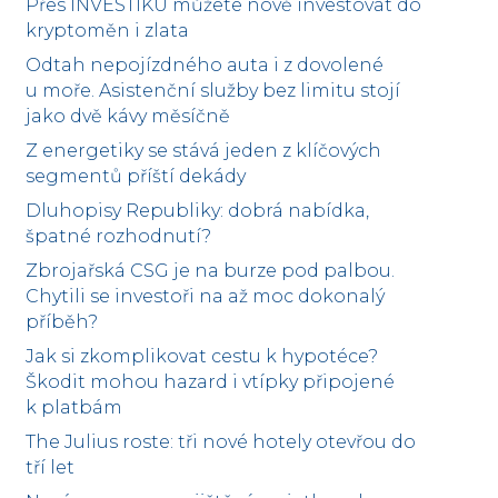
Přes INVESTIKU můžete nově investovat do
kryptoměn i zlata
Odtah nepojízdného auta i z dovolené
u moře. Asistenční služby bez limitu stojí
jako dvě kávy měsíčně
Z energetiky se stává jeden z klíčových
segmentů příští dekády
Dluhopisy Republiky: dobrá nabídka,
špatné rozhodnutí?
Zbrojařská CSG je na burze pod palbou.
Chytili se investoři na až moc dokonalý
příběh?
Jak si zkomplikovat cestu k hypotéce?
Škodit mohou hazard i vtípky připojené
k platbám
The Julius roste: tři nové hotely otevřou do
tří let