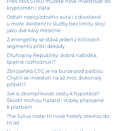
Přes INVESTIKU můžete nově investovat do
kryptoměn i zlata
Odtah nepojízdného auta i z dovolené
u moře. Asistenční služby bez limitu stojí
jako dvě kávy měsíčně
Z energetiky se stává jeden z klíčových
segmentů příští dekády
Dluhopisy Republiky: dobrá nabídka,
špatné rozhodnutí?
Zbrojařská CSG je na burze pod palbou.
Chytili se investoři na až moc dokonalý
příběh?
Jak si zkomplikovat cestu k hypotéce?
Škodit mohou hazard i vtípky připojené
k platbám
The Julius roste: tři nové hotely otevřou do
tří let