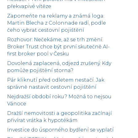
překvapivé vítěze
Zapomeňte na reklamy a známá loga:
Martin Blecha z Colonnade radí, podle
čeho vybrat cestovní pojištění
Rozhovor: Nečekáme, až se trh změní.
Broker Trust chce být první skutečně AI-
first broker pool v Česku
Dovolená zaplacená, odjezd zrušený. Kdy
pomůže pojištění storna?
Pár kliknutí před odletem nestačí. Jak
správně nastavit cestovní pojištění
Nejdražší období roku? Možná to nejsou
Vánoce
Dražší nemovitosti a geopolitika začínají
přivírat vrátka k hypotékám
Investice do úsporného bydlení se vyplatí