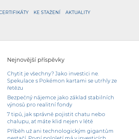
CERTIFIKÁTY
KE STAŽENÍ
AKTUALITY
Nejnovější příspěvky
Chytit je všechny? Jako investici ne.
Spekulace s Pokémon kartami se utrhly ze
řetězu
Bezpečný nájemce jako základ stabilních
výnosů pro realitní fondy
7 tipů, jak správně pojistit chatu nebo
chalupu, ať máte klid nejen v létě
Příběh už ani technologickým gigantům
nestačí. První pololetí má v investicích