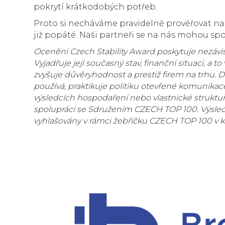
pokrytí krátkodobých potřeb.
Proto si necháváme pravidelně prověřovat naši 
již popáté. Naši partneři se na nás mohou sp
Ocenění Czech Stability Award poskytuje nezávis
Vyjadřuje její současný stav, finanční situaci, a 
zvyšuje důvěryhodnost a prestiž firem na trhu. D
používá, praktikuje politiku otevřené komunikac
výsledcích hospodaření nebo vlastnické struktuř
spolupráci se Sdružením CZECH TOP 100. Výsle
vyhlašovány v rámci žebříčku CZECH TOP 100 v kat