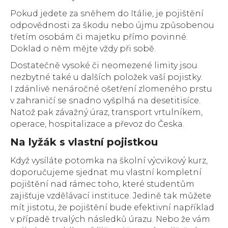
Pokud jedete za sněhem do Itálie, je pojištění
odpovědnosti za škodu nebo újmu způsobenou
třetím osobám či majetku přímo povinné.
Doklad o něm mějte vždy při sobě.
Dostatečně vysoké či neomezené limity jsou
nezbytné také u dalších položek vaší pojistky.
I zdánlivě nenáročné ošetření zlomeného prstu
v zahraničí se snadno vyšplhá na desetitisíce.
Natož pak závažný úraz, transport vrtulníkem,
operace, hospitalizace a převoz do Česka.
Na lyžák s vlastní pojistkou
Když vysíláte potomka na školní výcvikový kurz,
doporučujeme sjednat mu vlastní kompletní
pojištění nad rámec toho, které studentům
zajišťuje vzdělávací instituce. Jedině tak můžete
mít jistotu, že pojištění bude efektivní například
v případě trvalých následků úrazu. Nebo že vám