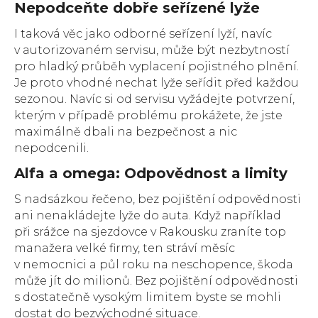
Nepodceňte dobře seřízené lyže
I taková věc jako odborné seřízení lyží, navíc
v autorizovaném servisu, může být nezbytností
pro hladký průběh vyplacení pojistného plnění.
Je proto vhodné nechat lyže seřídit před každou
sezonou. Navíc si od servisu vyžádejte potvrzení,
kterým v případě problému prokážete, že jste
maximálně dbali na bezpečnost a nic
nepodcenili.
Alfa a omega: Odpovědnost a limity
S nadsázkou řečeno, bez pojištění odpovědnosti
ani nenakládejte lyže do auta. Když například
při srážce na sjezdovce v Rakousku zraníte top
manažera velké firmy, ten stráví měsíc
v nemocnici a půl roku na neschopence, škoda
může jít do milionů. Bez pojištění odpovědnosti
s dostatečně vysokým limitem byste se mohli
dostat do bezvýchodné situace.