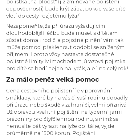
pojistka „na blbost“ (již zmiňované pojištění
odpovědnosti) bude krýt záda, pokud vaše dítě
vletí do cesty rozjetému lyžaři.
Nezapomeňte, že při úrazu vyžadujícím
dlouhodobější léčbu bude muset s dítětem
zůstat doma i rodič, a pojistné plnění vám tak
může pomoci překlenout období se sníženým
příjmem. I proto vždy nastavte dostatečné
pojistné limity. Mimochodem, úrazová pojistka
pro dítě se hodí nejen na lyžák, ale i na celý rok!
Za málo peněz velká pomoc
Cena cestovního pojištění je v porovnání
s náklady, které by na vás či vaši rodinu dopadly
při úrazu nebo škodě v zahraničí, velmi příznivá.
Už opravdu kvalitní pojištění na týdenní jarní
prázdniny pro čtyřčlennou rodinu, s nímž se
nemusíte bát vyrazit na lyže do Itálie, vyjde
průměrně na 1500 korun. Pojištění