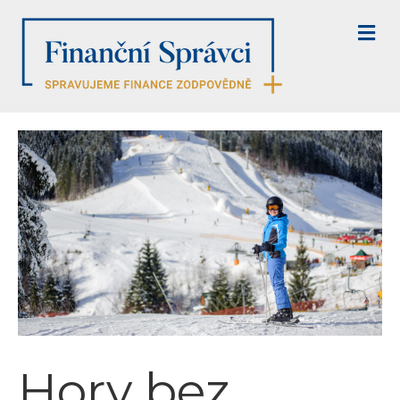
M
E
N
U
Hory bez