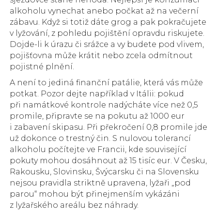
alkoholu vynechat anebo počkat až na večerní
zábavu. Když si totiž dáte grog a pak pokračujete
v lyžování, z pohledu pojištění opravdu riskujete.
Dojde-li k úrazu či srážce a vy budete pod vlivem,
pojišťovna může krátit nebo zcela odmítnout
pojistné plnění.
A není to jediná finanční patálie, která vás může
potkat. Pozor dejte například v Itálii: pokud
při namátkové kontrole nadýcháte více než 0,5
promile, připravte se na pokutu až 1000 eur
i zabavení skipasu. Při překročení 0,8 promile jde
už dokonce o trestný čin. S nulovou tolerancí
alkoholu počítejte ve Francii, kde související
pokuty mohou dosáhnout až 15 tisíc eur. V Česku,
Rakousku, Slovinsku, Švýcarsku či na Slovensku
nejsou pravidla striktně upravena, lyžaři „pod
parou“ mohou být přinejmenším vykázáni
z lyžařského areálu bez náhrady.