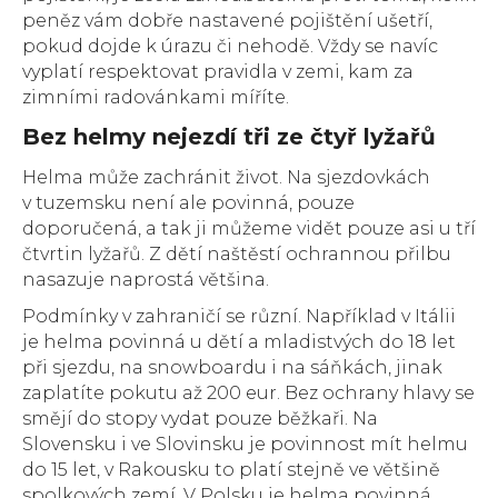
peněz vám dobře nastavené pojištění ušetří,
pokud dojde k úrazu či nehodě. Vždy se navíc
vyplatí respektovat pravidla v zemi, kam za
zimními radovánkami míříte.
Bez helmy nejezdí tři ze čtyř lyžařů
Helma může zachránit život. Na sjezdovkách
v tuzemsku není ale povinná, pouze
doporučená, a tak ji můžeme vidět pouze asi u tří
čtvrtin lyžařů. Z dětí naštěstí ochrannou přilbu
nasazuje naprostá většina.
Podmínky v zahraničí se různí. Například v Itálii
je helma povinná u dětí a mladistvých do 18 let
při sjezdu, na snowboardu i na sáňkách, jinak
zaplatíte pokutu až 200 eur. Bez ochrany hlavy se
smějí do stopy vydat pouze běžkaři. Na
Slovensku i ve Slovinsku je povinnost mít helmu
do 15 let, v Rakousku to platí stejně ve většině
spolkových zemí. V Polsku je helma povinná