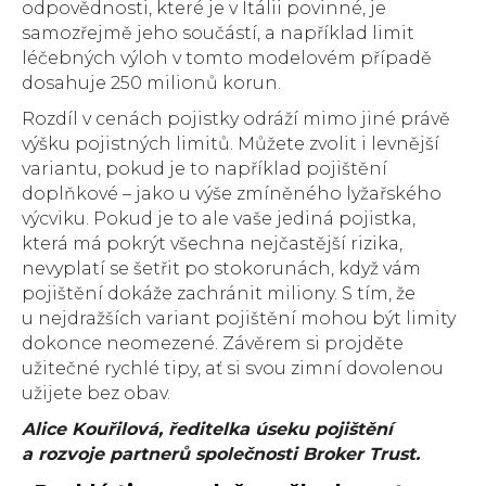
odpovědnosti, které je v Itálii povinné, je
samozřejmě jeho součástí, a například limit
léčebných výloh v tomto modelovém případě
dosahuje 250 milionů korun.
Rozdíl v cenách pojistky odráží mimo jiné právě
výšku pojistných limitů. Můžete zvolit i levnější
variantu, pokud je to například pojištění
doplňkové – jako u výše zmíněného lyžařského
výcviku. Pokud je to ale vaše jediná pojistka,
která má pokrýt všechna nejčastější rizika,
nevyplatí se šetřit po stokorunách, když vám
pojištění dokáže zachránit miliony. S tím, že
u nejdražších variant pojištění mohou být limity
dokonce neomezené. Závěrem si projděte
užitečné rychlé tipy, ať si svou zimní dovolenou
užijete bez obav.
Alice Kouřilová, ředitelka úseku pojištění
a rozvoje partnerů společnosti Broker Trust.