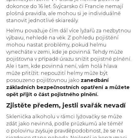
dokonce do 16 let. Švýcarsko či Francie nemají
plošná pravidla, ale mohou si je individuálně
stanovit jednotlivé skiareály.
Helmu považuje čím dál více lyžařů za nezbytnou
výbavu, nehledě na věk. Z pohledu pojištění
mohou nastat problémy, pokud helmu
vynecháte v zemi, kde je povinná. Tehdy může
pojišťovna v případě úrazu snížit pojistné plnění.
Ale i tam, kde povinná není, vám holá hlava
může přitížit: nepoužití helmy může být
posouzeno pojišťovnou jako
zanedbání
základních bezpečnostních opatření a můžete
opět přijít o část pojistného plnění.
Zjistěte předem, jestli svařák nevadí
Sklenička alkoholu v rámci lyžovačky se může
zdát jako nevinná, podle průzkumů ale téměř
o polovinu zvyšuje pravděpodobnost, že se na
sjezdovce stane nehoda. Nejlepší je konzumaci