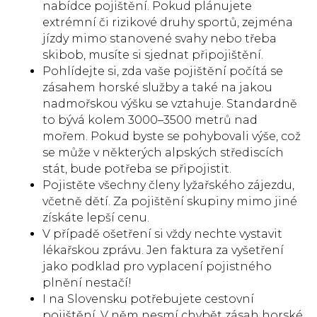
nabídce pojištění. Pokud plánujete
extrémní či rizikové druhy sportů, zejména
jízdy mimo stanovené svahy nebo třeba
skibob, musíte si sjednat připojištění.
Pohlídejte si, zda vaše pojištění počítá se
zásahem horské služby a také na jakou
nadmořskou výšku se vztahuje. Standardně
to bývá kolem 3000–3500 metrů nad
mořem. Pokud byste se pohybovali výše, což
se může v některých alpských střediscích
stát, bude potřeba se připojistit.
Pojistěte všechny členy lyžařského zájezdu,
včetně dětí. Za pojištění skupiny mimo jiné
získáte lepší cenu.
V případě ošetření si vždy nechte vystavit
lékařskou zprávu. Jen faktura za vyšetření
jako podklad pro vyplacení pojistného
plnění nestačí!
I na Slovensku potřebujete cestovní
pojištění. V něm nesmí chybět zásah horské