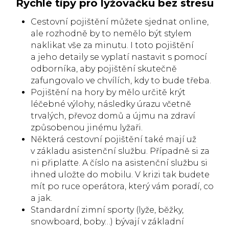
Rychlé tipy pro lyžovačku bez stresu
Cestovní pojištění můžete sjednat online,
ale rozhodně by to nemělo být stylem
naklikat vše za minutu. I toto pojištění
a jeho detaily se vyplatí nastavit s pomocí
odborníka, aby pojištění skutečně
zafungovalo ve chvílích, kdy to bude třeba.
Pojištění na hory by mělo určitě krýt
léčebné výlohy, následky úrazu včetně
trvalých, převoz domů a újmu na zdraví
způsobenou jinému lyžaři.
Některá cestovní pojištění také mají už
v základu asistenční službu. Případně si za
ni připlaťte. A číslo na asistenční službu si
ihned uložte do mobilu. V krizi tak budete
mít po ruce operátora, který vám poradí, co
a jak.
Standardní zimní sporty (lyže, běžky,
snowboard, boby…) bývají v základní