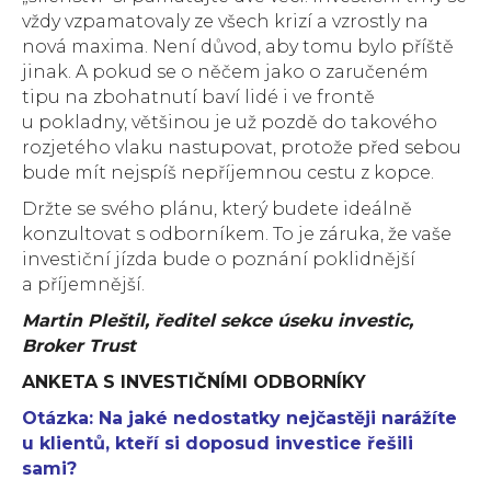
vždy vzpamatovaly ze všech krizí a vzrostly na
nová maxima. Není důvod, aby tomu bylo příště
jinak. A pokud se o něčem jako o zaručeném
tipu na zbohatnutí baví lidé i ve frontě
u pokladny, většinou je už pozdě do takového
rozjetého vlaku nastupovat, protože před sebou
bude mít nejspíš nepříjemnou cestu z kopce.
Držte se svého plánu, který budete ideálně
konzultovat s odborníkem. To je záruka, že vaše
investiční jízda bude o poznání poklidnější
a příjemnější.
Martin Pleštil, ředitel sekce úseku investic,
Broker Trust
ANKETA S INVESTIČNÍMI ODBORNÍKY
Otázka: Na jaké nedostatky nejčastěji narážíte
u klientů, kteří si doposud investice řešili
sami?