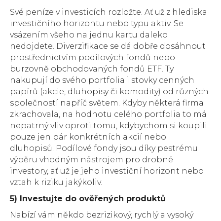
Své peníze v investicích rozložte. Ať už z hlediska
investičního horizontu nebo typu aktiv. Se
vsázením všeho na jednu kartu daleko
nedojdete. Diverzifikace se dá dobře dosáhnout
prostřednictvím podílových fondů nebo
burzovně obchodovaných fondů ETF. Ty
nakupují do svého portfolia i stovky cenných
papírů (akcie, dluhopisy či komodity) od různých
společností napříč světem. Kdyby některá firma
zkrachovala, na hodnotu celého portfolia to má
nepatrný vliv oproti tomu, kdybychom si koupili
pouze jen pár konkrétních akcií nebo
dluhopisů. Podílové fondy jsou díky pestrému
výběru vhodným nástrojem pro drobné
investory, ať už je jeho investiční horizont nebo
vztah k riziku jakýkoliv.
5) Investujte do ověřených produktů
Nabízí vám někdo bezrizikový, rychlý a vysoký