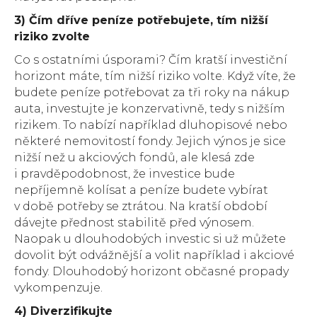
3) Čím dříve peníze potřebujete, tím nižší
riziko zvolte
Co s ostatními úsporami? Čím kratší investiční
horizont máte, tím nižší riziko volte. Když víte, že
budete peníze potřebovat za tři roky na nákup
auta, investujte je konzervativně, tedy s nižším
rizikem. To nabízí například dluhopisové nebo
některé nemovitostí fondy. Jejich výnos je sice
nižší než u akciových fondů, ale klesá zde
i pravděpodobnost, že investice bude
nepříjemně kolísat a peníze budete vybírat
v době potřeby se ztrátou. Na kratší období
dávejte přednost stabilitě před výnosem.
Naopak u dlouhodobých investic si už můžete
dovolit být odvážnější a volit například i akciové
fondy. Dlouhodobý horizont občasné propady
vykompenzuje.
4) Diverzifikujte