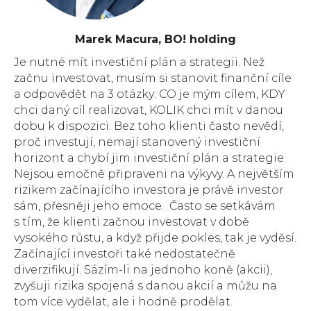
Marek Macura, BO! holding
Je nutné mít investiční plán a strategii. Než
začnu investovat, musím si stanovit finanční cíle
a odpovědět na 3 otázky: CO je mým cílem, KDY
chci daný cíl realizovat, KOLIK chci mít v danou
dobu k dispozici. Bez toho klienti často nevědí,
proč investují, nemají stanovený investiční
horizont a chybí jim investiční plán a strategie.
Nejsou emočně připraveni na výkyvy. A největším
rizikem začínajícího investora je právě investor
sám, přesněji jeho emoce. Často se setkávám
s tím, že klienti začnou investovat v době
vysokého růstu, a když přijde pokles, tak je vyděsí.
Začínající investoři také nedostatečně
diverzifikují. Sázím-li na jednoho koně (akcii),
zvyšuji rizika spojená s danou akcií a můžu na
tom více vydělat, ale i hodně prodělat.