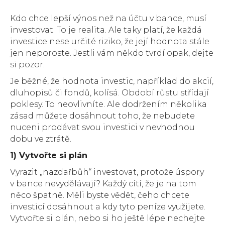
Kdo chce lepší výnos než na účtu v bance, musí
investovat. To je realita. Ale taky platí, že každá
investice nese určité riziko, že její hodnota stále
jen neporoste. Jestli vám někdo tvrdí opak, dejte
si pozor.
Je běžné, že hodnota investic, například do akcií,
dluhopisů či fondů, kolísá. Období růstu střídají
poklesy. To neovlivníte. Ale dodržením několika
zásad můžete dosáhnout toho, že nebudete
nuceni prodávat svou investici v nevhodnou
dobu ve ztrátě.
1) Vytvořte si plán
Vyrazit „nazdařbůh“ investovat, protože úspory
v bance nevydělávají? Každý cítí, že je na tom
něco špatně. Měli byste vědět, čeho chcete
investicí dosáhnout a kdy tyto peníze využijete.
Vytvořte si plán, nebo si ho ještě lépe nechejte