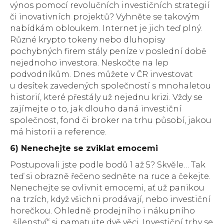
výnos pomocí revolučních investičních strategií
či inovativních projektů? Vyhněte se takovým
nabídkám obloukem. Internet je jich teď plný.
Různé krypto tokeny nebo dluhopisy
pochybných firem stály peníze v poslední době
nejednoho investora. Neskočte na lep
podvodníkům. Dnes můžete v ČR investovat
u desítek zavedených společností s mnohaletou
historií, které přestály už nejednu krizi. Vždy se
zajímejte o to, jak dlouho daná investiční
společnost, fond či broker na trhu působí, jakou
má historii a reference.
6) Nenechejte se zviklat emocemi
Postupovali jste podle bodů 1 až 5? Skvěle… Tak
teď si obrazně řečeno sedněte na ruce a čekejte.
Nenechejte se ovlivnit emocemi, ať už panikou
na trzích, když všichni prodávají, nebo investiční
horečkou. Ohledně prodejního i nákupního
„šílenství“ si pamatujte dvě věci. Investiční trhy se