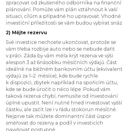
zpracovat od zkušeného odborníka na finanční
plánování. Pomůže vám plán vztáhnout k vaší
situaci, cílům a případně ho upravovat. Vhodné
investiční příležitosti se vám budou vybírat snáz.
2) Mějte rezervu
Své investice nechcete ukončovat, protože se
vám třeba rozbije auto nebo se nebude dařit
v práci. Záda by vám měla krýt rezerva ve výši
alespoň 3 až 6násobku měsíčních výdajů. Část
ideálně na běžném bankovním účtu (ekvivalent
výdajů za 1–2 měsíce), kde bude rychle
k dispozici, zbytek například na spořicím účtu,
kde se bude úročit o něco lépe. Pokud vám
taková rezerva chybí, nemusíte od investování
úplně upustit. Není nutné hned investovat vyšší
částku, ale začít lze i v řádu stokorun měsíčně.
Nejprve tak můžete dominantní část úspor
směřovat do rezervy a podíl v investicích
navyšovat postupně.