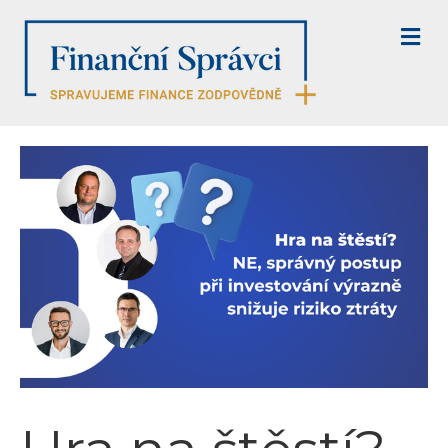
M
E
N
U