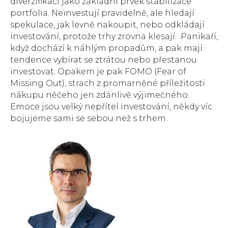
diverzifikaci jako základní prvek stabilizace
portfolia. Neinvestují pravidelně, ale hledají
spekulace, jak levně nakoupit, nebo odkládají
investování, protože trhy zrovna klesají. Panikaří,
když dochází k náhlým propadům, a pak mají
tendence vybírat se ztrátou nebo přestanou
investovat. Opakem je pak FOMO (Fear of
Missing Out), strach z promarněné příležitosti
nákupu něčeho jen zdánlivě výjimečného.
Emoce jsou velký nepřítel investování, někdy víc
bojujeme sami se sebou než s trhem.