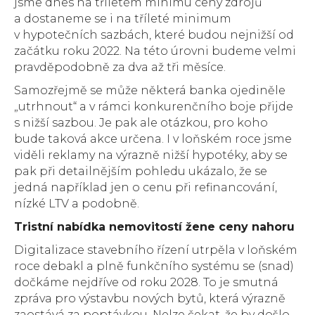
jsme dnes na tříletém minimu ceny zdrojů
a dostaneme se i na tříleté minimum
v hypotečních sazbách, které budou nejnižší od
začátku roku 2022. Na této úrovni budeme velmi
pravděpodobně za dva až tři měsíce.
Samozřejmě se může některá banka ojediněle
„utrhnout“ a v rámci konkurenčního boje přijde
s nižší sazbou. Je pak ale otázkou, pro koho
bude taková akce určena. I v loňském roce jsme
viděli reklamy na výrazně nižší hypotéky, aby se
pak při detailnějším pohledu ukázalo, že se
jedná například jen o cenu při refinancování,
nízké LTV a podobně.
Tristní nabídka nemovitostí žene ceny nahoru
Digitalizace stavebního řízení utrpěla v loňském
roce debakl a plně funkčního systému se (snad)
dočkáme nejdříve od roku 2028. To je smutná
zpráva pro výstavbu nových bytů, která výrazně
zaostává za poptávkou. Nelze čekat, že by došlo