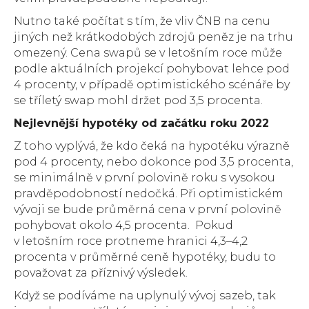
Nutno také počítat s tím, že vliv ČNB na cenu
jiných než krátkodobých zdrojů peněz je na trhu
omezený. Cena swapů se v letošním roce může
podle aktuálních projekcí pohybovat lehce pod
4 procenty, v případě optimistického scénáře by
se tříletý swap mohl držet pod 3,5 procenta.
Nejlevnější hypotéky od začátku roku 2022
Z toho vyplývá, že kdo čeká na hypotéku výrazně
pod 4 procenty, nebo dokonce pod 3,5 procenta,
se minimálně v první polovině roku s vysokou
pravděpodobností nedočká. Při optimistickém
vývoji se bude průměrná cena v první polovině
pohybovat okolo 4,5 procenta. Pokud
v letošním roce protneme hranici 4,3–4,2
procenta v průměrné ceně hypotéky, budu to
považovat za příznivý výsledek.
Když se podíváme na uplynulý vývoj sazeb, tak