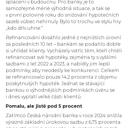
splacení v budoucnu. Pro banky je to
samozřejmě méně výhodná situace, a tak se
v první polovině roku do snižování hypotečních
sazeb vůbec nehrnuly. Bylo to trochu ve stylu hry
„kdo dřív uhne.“
Refinancování dosáhlo jedné z nejnižších úrovní
za posledních 10 let – bankám se podařilo dobře
si uhlídat klienty. Vycházely vstříc těm, kteří chtěli
refinancovat své hypotéky, zejména ty s vyššími
sazbami z let 2022 a 2023, a nabídly jim lepší
podmínky, aby neodešly ke konkurenci. Celkem
se refinancovalo pouze 14,2 procenta z objemu
poskytnutých hypoték. Jednat se stávající
bankou o výhodnějších podmínkách úvěru se
i dnes vyplatí velké části klientů.
Pomalu, ale jistě pod 5 procent
Zatímco Česká národní banka v roce 2024 snížila
výrazně základní úrokovou sazbu z 6,75 procenta