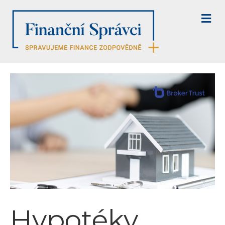
M
E
N
U
Hypotéky