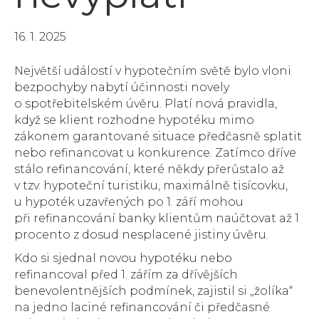
16. 1. 2025
Největší událostí v hypotečním světě bylo vloni
bezpochyby nabytí účinnosti novely
o spotřebitelském úvěru. Platí nová pravidla,
když se klient rozhodne hypotéku mimo
zákonem garantované situace předčasně splatit
nebo refinancovat u konkurence. Zatímco dříve
stálo refinancování, které někdy přerůstalo až
v tzv. hypoteční turistiku, maximálně tisícovku,
u hypoték uzavřených po 1. září mohou
při refinancování banky klientům naúčtovat až 1
procento z dosud nesplacené jistiny úvěru.
Kdo si sjednal novou hypotéku nebo
refinancoval před 1. zářím za dřívějších
benevolentnějších podmínek, zajistil si „žolíka“
na jedno laciné refinancování či předčasné