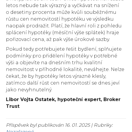
letos nebude tak výrazný a vyčkávat na snížení
o desetiny procenta může kvůli souběžnému
růstu cen nemovitostí hypotéku ve výsledku
naopak prodražit. Platí, že hlavní roli z pohledu
splácení hypotéky (měsíční výše splátek) hraje
pořizovací cena, až pak výše úrokové sazby.
Pokud tedy potřebujete řešit bydlení, splňujete
podmínky pro přidělení hypotéky v potřebné
výši a objevíte na dnešním trhu kvalitní
nemovitost v příhodné lokalitě, neváhejte. Nelze
čekat, že by hypotéky letos výrazně klesly,
zatímco další růst cen nemovitostí se dnes jeví
jako nevyhnutelný.
Libor Vojta Ostatek, hypoteční expert, Broker
Trust
Příspěvek byl publikován 16. 01. 2025 | Rubriky:
Nezařazené