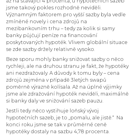
až na stávající 4 procenta, u hypotečních sazeb
jsme takový pokles rozhodně neviděli.
Významným faktorem pro vyšší sazby byla vedle
zmíněné novely i cena zdrojů na
mezibankovním trhu – tedy za kolik si samy
banky půjčují peníze na financování
poskytovaných hypoték. Vlivem globální situace
se zde sazby držely relativně vysoko.
Beze sporu mohly banky snižovat sazby o něco
rychleji, ale na druhou stranu je fakt, že hypotéky
ani nezdražovaly. A důvody k tomu byly – cena
zdrojů zejména v případě 3letých swapů
poměrně výrazně kolísala. Až na úplné výjimky
jsme ale zdražování hypoték neviděli, maximálně
si banky daly ve snižování sazeb pauzu.
Jestli tedy něco vystihuje loňský vývoj
hypotečních sazeb, je to „pomalu, ale jistě.“ Na
konci roku jsme se tak v průměrné ceně
hypotéky dostaly na sazbu 4,78 procenta.