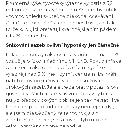
Průměrná výše hypotéky výrazně vyrostla z 3,2
milionu na více jak 3,7 milionu. Objem hypoték
v tomto ohledu skutečně překonal očekávání.
Odráží to obecně růst cen nemovitostí, ale také
to, že kupující preferují kvalitnější a tím pádem
i dražší nemovitosti.
Snižování sazeb ovlivní hypotéky jen částečně
Inflace za loňský rok dosáhla v průměru na 2,4 %,
což už je blízko inflačnímu cíli ČNB. Pokud inflace
začátkem roku opět nezdivočí a nevydá se
výrazněji nad 3 %, měli by mít centrální bankéři
nabito, aby pokračovali v dalším snižování
úrokových sazeb. Je ale třeba brát v potaz i slova
guvernéra Michla, který avizuje, že sazby blízko
nuly z předcovidových dob se jen tak nevrátí. I ve
financích platí okřídlené „nikdy neříkej nikdy“,
ale jsem přesvědčený, že tento rok, a ani
v nejbližších letech, se sazby na tyto úrovně
velmi pravděpodobně nepodívají.