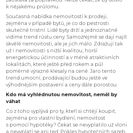
k nějakému průlomu.
Současná nabídka nemovitostí k prodeji,
zejména v případě bytů, je co do pestrosti
skutečně tristní. Lidé byty drží a jednoznačně
vidíme trend růstu ceny. Samozřejmě se dají najít
skvělé nemovitosti, ale je jich málo. Zdražují tak
už i nemovitosti s nižší kvalitou, horší
energetickou účinností a v méně atraktivních
lokalitách, které ještě před rokem a půl
poměrně výrazně klesaly na ceně. Jaro tento
trend umocní, prodávající budou ještě ve
výhodnějším postavení a ceny dále porostou.
Kdo má vyhlédnutou nemovitost, neměl by
váhat
Co z toho vyplývá pro ty, kteří si chtějí koupit,
zejména pro vlastní bydlení, nemovitost
s pomocí hypotéky? Čekat se nevyplatilo už vloni
a nevyplatí se ani teď. Pokles hypotečních sazeb