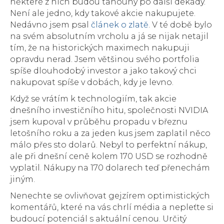
některé z nich budou tahouny po další dekády.
Není ale jedno, kdy takové akcie nakupujete.
Nedávno jsem psal
článek o zlatě
. V té době bylo
na svém absolutním vrcholu a já se nijak netajil
tím, že na historických maximech nakupuji
opravdu nerad. Jsem většinou svého portfolia
spíše dlouhodobý investor a jako takový chci
nakupovat spíše v dobách, kdy je levno.
Když se vrátím k technologiím, tak akcie
dnešního investičního hitu, společnosti NVIDIA
jsem kupoval v průběhu propadu v březnu
letošního roku a za jeden kus jsem zaplatil něco
málo přes sto dolarů. Nebyl to perfektní nákup,
ale při dnešní ceně kolem 170 USD se rozhodně
vyplatil. Nákupy na 170 dolarech teď přenechám
jiným.
Nenechte se ovlivňovat gejzírem optimistických
komentářů, které na vás chrlí média a nepleťte si
budoucí potenciál s aktuální cenou. Určitý