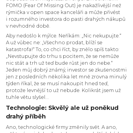
FOMO (Fear Of Missing Out) je nakažlivější než
rýmička v open space kanceláři a může přivést
i rozumného investora do pasti drahých nákupů
v nevhodné době.
Aby nedošlo k mýlce. Neříkám: „Nic nekupujte.“
A už vůbec ne: „Všechno prodat, blíží se
katastrofa!“ To, co chci říct, by znělo spíš takto:
„Nevstupujte do trhu s pocitem, že se nemůže
nic stát a trh už teď bude růst jen do nebe.“
Jeden můj dobrý známý, investor se zkušenostmi
jen z posledních několika let mně zrovna minulý
týden říkal, že se musí nakoupit hned teď,
protože levnější to už nebude. Kolikrát jsem už
tuhle větu slyšel…
Technologie: Skvělý ale už poněkud
drahý příběh
Ano, technologické firmy změnily svět. A ano,