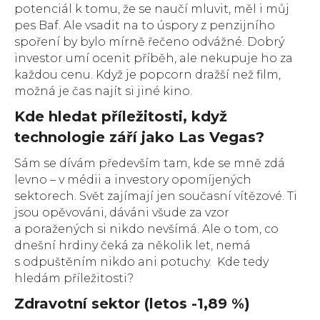
potenciál k tomu, že se naučí mluvit, měl i můj
pes Baf. Ale vsadit na to úspory z penzijního
spoření by bylo mírně řečeno odvážné. Dobrý
investor umí ocenit příběh, ale nekupuje ho za
každou cenu. Když je popcorn dražší než film,
možná je čas najít si jiné kino.
Kde hledat příležitosti, když
technologie září jako Las Vegas?
Sám se dívám především tam, kde se mně zdá
levno – v médii a investory opomíjených
sektorech. Svět zajímají jen současní vítězové. Ti
jsou opěvováni, dáváni všude za vzor
a poražených si nikdo nevšímá. Ale o tom, co
dnešní hrdiny čeká za několik let, nemá
s odpuštěním nikdo ani potuchy. Kde tedy
hledám příležitosti?
Zdravotní sektor (letos -1,89 %)