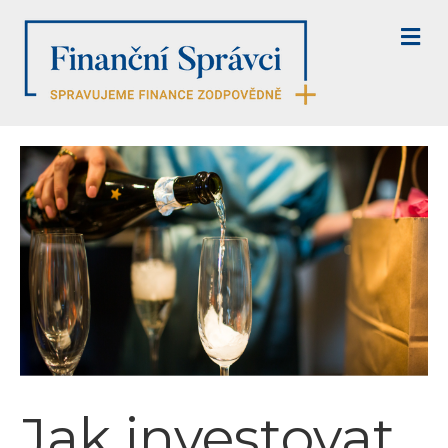
M
E
N
U
Jak investovat