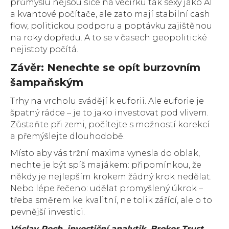
průmyslu nejsou sice na večírku tak sexy jako AI
a kvantové počítače, ale zato mají stabilní cash
flow, politickou podporu a poptávku zajištěnou
na roky dopředu. A to se v časech geopolitické
nejistoty počítá.
Závěr: Nenechte se opít burzovním
šampaňským
Trhy na vrcholu svádějí k euforii. Ale euforie je
špatný rádce – je to jako investovat pod vlivem.
Zůstaňte při zemi, počítejte s možností korekcí
a přemýšlejte dlouhodobě.
Místo aby vás tržní maxima vynesla do oblak,
nechte je být spíš majákem: připomínkou, že
někdy je nejlepším krokem žádný krok nedělat.
Nebo lépe řečeno: udělat promyšlený úkrok –
třeba směrem ke kvalitní, ne tolik zářící, ale o to
pevnější investici.
Václav Pech, investiční analytik, Broker Trust