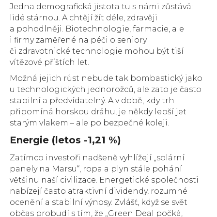
Jedna demografická jistota tu s námi zůstává:
lidé stárnou. A chtějí žít déle, zdravěji
a pohodlněji. Biotechnologie, farmacie, ale
i firmy zaměřené na péči o seniory
či zdravotnické technologie mohou být tiší
vítězové příštích let.
Možná jejich růst nebude tak bombastický jako
u technologických jednorožců, ale zato je často
stabilní a předvídatelný. A v době, kdy trh
připomíná horskou dráhu, je někdy lepší jet
starým vlakem – ale po bezpečné koleji.
Energie (letos -1,21 %)
Zatímco investoři nadšeně vyhlížejí „solární
panely na Marsu“, ropa a plyn stále pohání
většinu naší civilizace. Energetické společnosti
nabízejí často atraktivní dividendy, rozumné
ocenění a stabilní výnosy. Zvlášť, když se svět
občas probudí s tím, že „Green Deal počká,