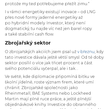
protože my teď potřebujeme přežít zimu.“
I v rámci energetiky existují inovace – od LNG
přes nové formy jaderné energetiky až
po hybridní modely. Investor, který není
dogmatický, tu najde víc než jen barel ropy
a také stabilní cash flow.
Zbrojařský sektor
O zbrojařských akciích jsem psal už
v březnu
, kdy
tato investice dávala ještě větší smysl. Od té doby
sektor posílil o více jak třicet procent a část
svého potenciálu vyčerpal, ale i tak…
Ve světě, kde diplomacie připomíná bitku ve
školní jídelně, roste význam firem, které umí
chránit. Zbrojařské společnosti jako
Rheinmetall, BAE Systems nebo Lockheed
Martin mají plné ruce práce, a ještě plnější
objednávkové knihy. Investice do obranného