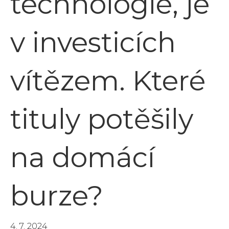
technologie, je
v investicích
vítězem. Které
tituly potěšily
na domácí
burze?
4. 7. 2024