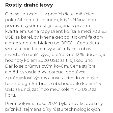
Rostly drahé kovy
O deset procent si v prvních šesti měsících
polepšil komoditní index, když většina jeho
pozitivní výkonnosti je spojena s prvním
kvartálem. Cena ropy Brent kolísala mezi 70 a 85
USD za barel, ovlivněna geopolitickými faktory
a omezenou nabídkou od OPEC+. Cena zlata
vzrostla pod tlakem vysoké inflace a obav
investorů o další vývoj o přibližně 12 %, dosahujíc
hodnoty kolem 2000 USD za trojskou unci.
Dařilo se průmyslovým kovům. Cena stříbra
a mědi vzrostla díky rostoucí poptávce
z průmyslové výroby a investicím do zelených
technologií. Stříbro se obchodovalo kolem 25
USD za unci, zatímco měď kolem 4,5 USD za
libru.
První polovina roku 2024 byla pro akciové trhy
příznivá, zejména díky růstu technologických