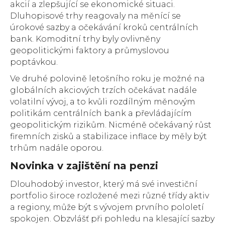
akcií a zlepšující se ekonomické situaci.
Dluhopisové trhy reagovaly na měnící se
úrokové sazby a očekávání kroků centrálních
bank. Komoditní trhy byly ovlivněny
geopolitickými faktory a průmyslovou
poptávkou.
Ve druhé polovině letošního roku je možné na
globálních akciových trzích očekávat nadále
volatilní vývoj, a to kvůli rozdílným měnovým
politikám centrálních bank a převládajícím
geopolitickým rizikům. Nicméně očekávaný růst
firemních zisků a stabilizace inflace by měly být
trhům nadále oporou.
Novinka v zajištění na penzi
Dlouhodobý investor, který má své investiční
portfolio široce rozložené mezi různé třídy aktiv
a regiony, může být s vývojem prvního pololetí
spokojen. Obzvlášť při pohledu na klesající sazby