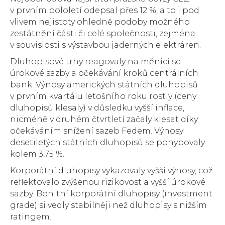
v prvním pololetí odepsal přes 12 %, a to i pod
vlivem nejistoty ohledně podoby možného
zestátnění části či celé společnosti, zejména
v souvislosti s výstavbou jaderných elektráren.
Dluhopisové trhy reagovaly na měnící se
úrokové sazby a očekávání kroků centrálních
bank. Výnosy amerických státních dluhopisů
v prvním kvartálu letošního roku rostly (ceny
dluhopisů klesaly) v důsledku vyšší inflace,
nicméně v druhém čtvrtletí začaly klesat díky
očekáváním snížení sazeb Fedem. Výnosy
desetiletých státních dluhopisů se pohybovaly
kolem 3,75 %.
Korporátní dluhopisy vykazovaly vyšší výnosy, což
reflektovalo zvýšenou rizikovost a vyšší úrokové
sazby. Bonitní korporátní dluhopisy (investment
grade) si vedly stabilněji než dluhopisy s nižším
ratingem.