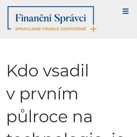
M
E
N
U
Kdo vsadil
v prvním
půlroce na