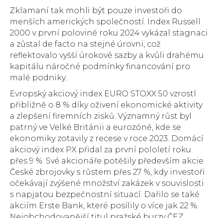
Zklamaní tak mohli být pouze investoři do
menších amerických společností. Index Russell
2000 v první polovině roku 2024 vykázal stagnaci
a zůstal de facto na stejné úrovni, což
reflektovalo vyšší úrokové sazby a kvůli drahému
kapitálu náročné podmínky financování pro
malé podniky.
Evropský akciový index EURO STOXX 50 vzrostl
přibližně o 8 % díky oživení ekonomické aktivity
a zlepšení firemních zisků. Významný růst byl
patrný ve Velké Británii a eurozóně, kde se
ekonomiky zotavily z recese v roce 2023. Domácí
akciový index PX přidal za první pololetí roku
přes 9 %. Své akcionáře potěšily především akcie
České zbrojovky s růstem přes 27 %, kdy investoři
očekávají zvýšené množství zakázek v souvislosti
s napjatou bezpečnostní situací. Dařilo se také
akciím Erste Bank, které posílily o více jak 22 %.
Nejobchodovanější titul pražské burzy ČEZ