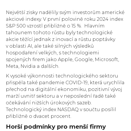
Největší zisky nadělily svým investorům americké
akciové indexy. V první polovině roku 2024 index
S&P 500 vzrostl přibližně o 15 %. Hlavním
tahounem tohoto růstu byly technologické
akcie těžící jednak z inovací a růstu poptávky
v oblasti AI, ale také silných výsledků
hospodaření velkých, s technologiemi
spojených firem jako Apple, Google, Microsoft,
Meta, Nvidia a dalších.
K vysoké výkonnosti technologického sektoru
přispěla také pandemie COVID-19, která urychlila
přechod na digitální ekonomiku, pozitivní vývoj
marží uvnitř sektoru a v neposlední řadě také
očekávání nižších úrokových sazeb.
Technologický index NASDAQ v součtu posílil
přibližně o dvacet procent.
Horší podmínky pro menší firmy