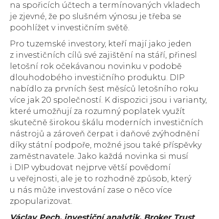
na spořicích účtech a termínovaných vkladech
je zjevné, že po slušném výnosu je třeba se
poohlížet v investičním světě.
Pro tuzemské investory, kteří mají jako jeden
z investičních cílů své zajištění na stáří, přinesl
letošní rok očekávanou novinku v podobě
dlouhodobého investičního produktu. DIP
nabídlo za prvních šest měsíců letošního roku
více jak 20 společností. K dispozici jsou i varianty,
které umožňují za rozumný poplatek využít
skutečně širokou škálu moderních investičních
nástrojů a zároveň čerpat i daňové zvýhodnění
díky státní podpoře, možné jsou také příspěvky
zaměstnavatele. Jako každá novinka si musí
i DIP vybudovat nejprve větší povědomí
u veřejnosti, ale je to rozhodně způsob, který
u nás může investování zase o něco více
zpopularizovat.
Václav Pech, investiční analytik, Broker Trust