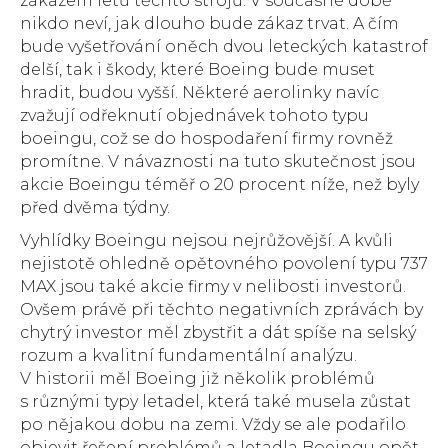
zákazem letů těchto strojů. V současné době
nikdo neví, jak dlouho bude zákaz trvat. A čím
bude vyšetřování oněch dvou leteckých katastrof
delší, tak i škody, které Boeing bude muset
hradit, budou vyšší. Některé aerolinky navíc
zvažují odřeknutí objednávek tohoto typu
boeingu, což se do hospodaření firmy rovněž
promítne. V návaznosti na tuto skutečnost jsou
akcie Boeingu téměř o 20 procent níže, než byly
před dvěma týdny.
Vyhlídky Boeingu nejsou nejrůžovější. A kvůli
nejistotě ohledně opětovného povolení typu 737
MAX jsou také akcie firmy v nelibosti investorů.
Ovšem právě při těchto negativních zprávách by
chytrý investor měl zbystřit a dát spíše na selský
rozum a kvalitní fundamentální analýzu.
V historii měl Boeing již několik problémů
s různými typy letadel, která také musela zůstat
po nějakou dobu na zemi. Vždy se ale podařilo
objevit řešení problémů a letadla Boeingu opět