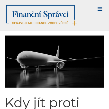
M
E
N
U
Kdy jít proti