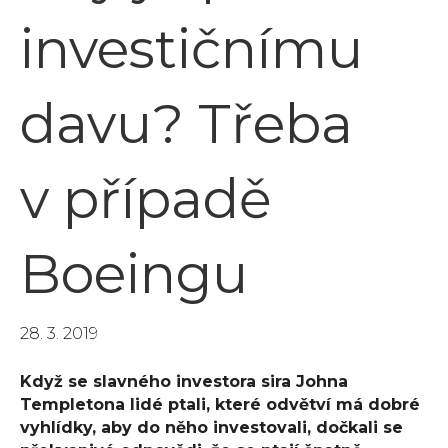
investičnímu
davu? Třeba
v případě
Boeingu
28. 3. 2019
Když se slavného investora sira Johna
Templetona lidé ptali, které odvětví má dobré
vyhlídky, aby do něho investovali, dočkali se