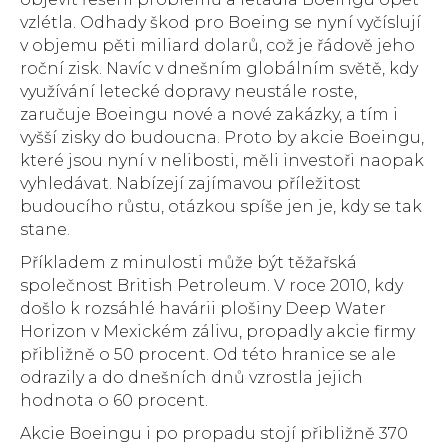
vzlétla. Odhady škod pro Boeing se nyní vyčíslují
v objemu pěti miliard dolarů, což je řádově jeho
roční zisk. Navíc v dnešním globálním světě, kdy
využívání letecké dopravy neustále roste,
zaručuje Boeingu nové a nové zakázky, a tím i
vyšší zisky do budoucna. Proto by akcie Boeingu,
které jsou nyní v nelibosti, měli investoři naopak
vyhledávat. Nabízejí zajímavou příležitost
budoucího růstu, otázkou spíše jen je, kdy se tak
stane.
Příkladem z minulosti může být těžařská
společnost British Petroleum. V roce 2010, kdy
došlo k rozsáhlé havárii plošiny Deep Water
Horizon v Mexickém zálivu, propadly akcie firmy
přibližně o 50 procent. Od této hranice se ale
odrazily a do dnešních dnů vzrostla jejich
hodnota o 60 procent.
Akcie Boeingu i po propadu stojí přibližně 370