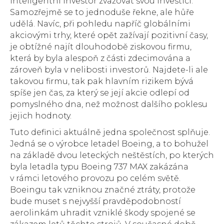
inteligentní investor zvažovat svou investici.
Samozřejmě se to jednoduše řekne, ale hůře
udělá. Navíc, při pohledu napříč globálními
akciovými trhy, které opět zažívají pozitivní časy,
je obtížné najít dlouhodobě ziskovou firmu,
která by byla alespoň z části zdecimována a
zároveň byla v nelibosti investorů. Najdete-li ale
takovou firmu, tak pak hlavním rizikem bývá
spíše jen čas, za který se její akcie odlepí od
pomyslného dna, než možnost dalšího poklesu
jejich hodnoty.
Tuto definici aktuálně jedna společnost splňuje.
Jedná se o výrobce letadel Boeing, a to bohužel
na základě dvou leteckých neštěstích, po kterých
byla letadla typu Boeing 737 MAX zakázána
v rámci letového provozu po celém světě.
Boeingu tak vzniknou značné ztráty, protože
bude muset s nejvyšší pravděpodobností
aerolinkám uhradit vzniklé škody spojené se