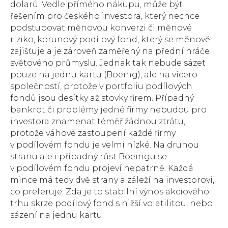
dolarů. Vedle přímého nákupu, může být
řešením pro českého investora, který nechce
podstupovat měnovou konverzi či měnové
riziko, korunový podílový fond, který se měnově
zajišťuje a je zároveň zaměřený na přední hráče
světového průmyslu. Jednak tak nebude sázet
pouze na jednu kartu (Boeing), ale na vícero
společností, protože v portfoliu podílových
fondů jsou desítky až stovky firem. Případný
bankrot či problémy jedné firmy nebudou pro
investora znamenat téměř žádnou ztrátu,
protože váhové zastoupení každé firmy
v podílovém fondu je velmi nízké. Na druhou
stranu ale i případný růst Boeingu se
v podílovém fondu projeví nepatrně. Každá
mince má tedy dvě strany a záleží na investorovi,
co preferuje. Zda je to stabilní výnos akciového
trhu skrze podílový fond s nižší volatilitou, nebo
sázení na jednu kartu.