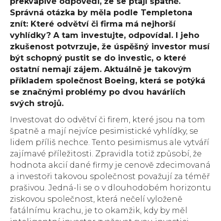
překvapivé odpovědi, že se ptají špatně.
Správná otázka by měla podle Templetona
znít: Které odvětví či firma má nejhorší
vyhlídky? A tam investujte, odpovídal. I jeho
zkušenost potvrzuje, že úspěšný investor musí
být schopný pustit se do investic, o které
ostatní nemají zájem. Aktuálně je takovým
příkladem společnost Boeing, která se potýká
se značnými problémy po dvou haváriích
svých strojů.
Investovat do odvětví či firem, které jsou na tom
špatně a mají nejvíce pesimistické vyhlídky, se
lidem příliš nechce. Tento pesimismus ale vytváří
zajímavé příležitosti. Zpravidla totiž způsobí, že
hodnota akcií dané firmy je cenově zdecimovaná
a investoři takovou společnost považují za téměř
prašivou. Jedná-li se o v dlouhodobém horizontu
ziskovou společnost, která nečelí vyloženě
fatálnímu krachu, je to okamžik, kdy by měl