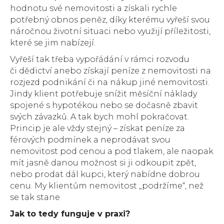
hodnotu své nemovitosti a získali rychle
potřebný obnos peněz, díky kterému vyřeší svou
náročnou životní situaci nebo využijí příležitosti,
které se jim nabízejí.
Vyřeší tak třeba vypořádání v rámci rozvodu
či dědictví anebo získají peníze z nemovitosti na
rozjezd podnikání či na nákup jiné nemovitosti.
Jindy klient potřebuje snížit měsíční náklady
spojené s hypotékou nebo se dočasně zbavit
svých závazků. A tak bych mohl pokračovat.
Princip je ale vždy stejný – získat peníze za
férových podmínek a neprodávat svou
nemovitost pod cenou a pod tlakem, ale naopak
mít jasně danou možnost si ji odkoupit zpět,
nebo prodat dál kupci, který nabídne dobrou
cenu. My klientům nemovitost „podržíme“, než
se tak stane
Jak to tedy funguje v praxi?