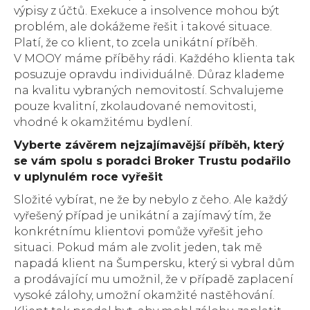
výpisy z účtů. Exekuce a insolvence mohou být
problém, ale dokážeme řešit i takové situace.
Platí, že co klient, to zcela unikátní příběh.
V MOOY máme příběhy rádi. Každého klienta tak
posuzuje opravdu individuálně. Důraz klademe
na kvalitu vybraných nemovitostí. Schvalujeme
pouze kvalitní, zkolaudované nemovitosti,
vhodné k okamžitému bydlení.
Vyberte závěrem nejzajímavější příběh, který
se vám spolu s poradci Broker Trustu podařilo
v uplynulém roce vyřešit
Složité vybírat, ne že by nebylo z čeho. Ale každý
vyřešený případ je unikátní a zajímavý tím, že
konkrétnímu klientovi pomůže vyřešit jeho
situaci. Pokud mám ale zvolit jeden, tak mě
napadá klient na Šumpersku, který si vybral dům
a prodávající mu umožnil, že v případě zaplacení
vysoké zálohy, umožní okamžité nastěhování.