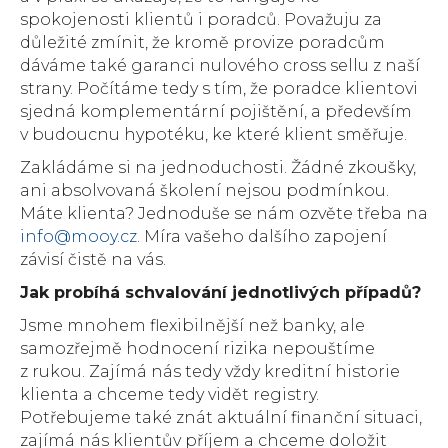
spokojenosti klientů i poradců. Považuju za
důležité zmínit, že kromě provize poradcům
dáváme také garanci nulového cross sellu z naší
strany. Počítáme tedy s tím, že poradce klientovi
sjedná komplementární pojištění, a především
v budoucnu hypotéku, ke které klient směřuje.
Zakládáme si na jednoduchosti. Žádné zkoušky,
ani absolvovaná školení nejsou podmínkou.
Máte klienta? Jednoduše se nám ozvěte třeba na
info@mooy.cz
. Míra vašeho dalšího zapojení
závisí čistě na vás.
Jak probíhá schvalování jednotlivých případů?
Jsme mnohem flexibilnější než banky, ale
samozřejmě hodnocení rizika nepouštíme
z rukou. Zajímá nás tedy vždy kreditní historie
klienta a chceme tedy vidět registry.
Potřebujeme také znát aktuální finanční situaci,
zajímá nás klientův příjem a chceme doložit