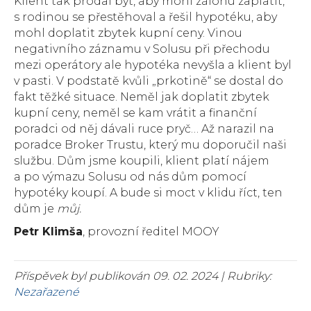
Klient tak prodal byt, aby mohl zálohu zaplatit,
s rodinou se přestěhoval a řešil hypotéku, aby
mohl doplatit zbytek kupní ceny. Vinou
negativního záznamu v Solusu při přechodu
mezi operátory ale hypotéka nevyšla a klient byl
v pasti. V podstatě kvůli „prkotině“ se dostal do
fakt těžké situace. Neměl jak doplatit zbytek
kupní ceny, neměl se kam vrátit a finanční
poradci od něj dávali ruce pryč… Až narazil na
poradce Broker Trustu, který mu doporučil naši
službu. Dům jsme koupili, klient platí nájem
a po výmazu Solusu od nás dům pomocí
hypotéky koupí. A bude si moct v klidu říct, ten
dům je
můj.
Petr Klimša
, provozní ředitel MOOY
Příspěvek byl publikován 09. 02. 2024 | Rubriky:
Nezařazené