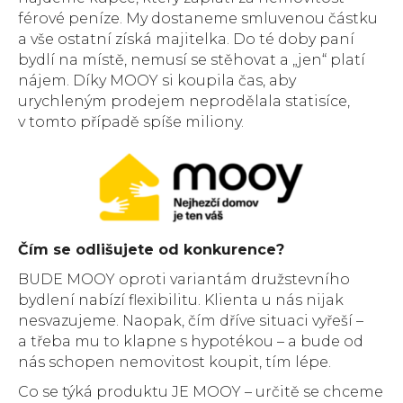
férové peníze. My dostaneme smluvenou částku
a vše ostatní získá majitelka. Do té doby paní
bydlí na místě, nemusí se stěhovat a „jen“ platí
nájem. Díky MOOY si koupila čas, aby
urychleným prodejem neprodělala statisíce,
v tomto případě spíše miliony.
Čím se odlišujete od konkurence?
BUDE MOOY oproti variantám družstevního
bydlení nabízí flexibilitu. Klienta u nás nijak
nesvazujeme. Naopak, čím dříve situaci vyřeší –
a třeba mu to klapne s hypotékou – a bude od
nás schopen nemovitost koupit, tím lépe.
Co se týká produktu JE MOOY – určitě se chceme