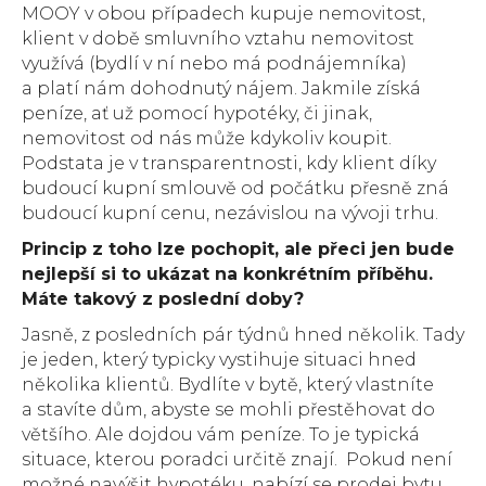
MOOY v obou případech kupuje nemovitost,
klient v době smluvního vztahu nemovitost
využívá (bydlí v ní nebo má podnájemníka)
a platí nám dohodnutý nájem. Jakmile získá
peníze, ať už pomocí hypotéky, či jinak,
nemovitost od nás může kdykoliv koupit.
Podstata je v transparentnosti, kdy klient díky
budoucí kupní smlouvě od počátku přesně zná
budoucí kupní cenu, nezávislou na vývoji trhu.
Princip z toho lze pochopit, ale přeci jen bude
nejlepší si to ukázat na konkrétním příběhu.
Máte takový z poslední doby?
Jasně, z posledních pár týdnů hned několik. Tady
je jeden, který typicky vystihuje situaci hned
několika klientů. Bydlíte v bytě, který vlastníte
a stavíte dům, abyste se mohli přestěhovat do
většího. Ale dojdou vám peníze. To je typická
situace, kterou poradci určitě znají. Pokud není
možné navýšit hypotéku, nabízí se prodej bytu.