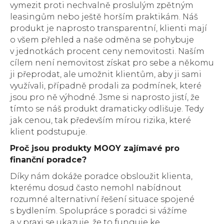
vymezit proti nechvalně proslulým zpětným
leasingům nebo ještě horším praktikám. Náš
produkt je naprosto transparentní, klienti mají
o všem přehled a naše odměna se pohybuje
v jednotkách procent ceny nemovitosti. Naším
cílem není nemovitost získat pro sebe a někomu
ji přeprodat, ale umožnit klientům, aby ji sami
využívali, případně prodali za podmínek, které
jsou pro ně výhodné. Jsme si naprosto jistí, že
tímto se náš produkt dramaticky odlišuje. Tedy
jak cenou, tak především mírou rizika, které
klient podstupuje.
Proč jsou produkty MOOY zajímavé pro
finanční poradce?
Díky nám dokáže poradce obsloužit klienta,
kterému dosud často nemohl nabídnout
rozumné alternativní řešení situace spojené
s bydlením. Spolupráce s poradci si vážíme
a v praxi se ukazuje, že to funguje ke