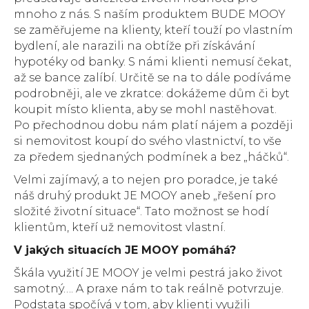
mnoho z nás. S naším produktem BUDE MOOY
se zaměřujeme na klienty, kteří touží po vlastním
bydlení, ale narazili na obtíže při získávání
hypotéky od banky. S námi klienti nemusí čekat,
až se bance zalíbí. Určitě se na to dále podíváme
podrobněji, ale ve zkratce: dokážeme dům či byt
koupit místo klienta, aby se mohl nastěhovat.
Po přechodnou dobu nám platí nájem a později
si nemovitost koupí do svého vlastnictví, to vše
za předem sjednaných podmínek a bez „háčků“.
Velmi zajímavý, a to nejen pro poradce, je také
náš druhý produkt JE MOOY aneb „řešení pro
složité životní situace“. Tato možnost se hodí
klientům, kteří už nemovitost vlastní.
V jakých situacích JE MOOY pomáhá?
Škála využití JE MOOY je velmi pestrá jako život
samotný…. A praxe nám to tak reálně potvrzuje.
Podstata spočívá v tom, aby klienti využili