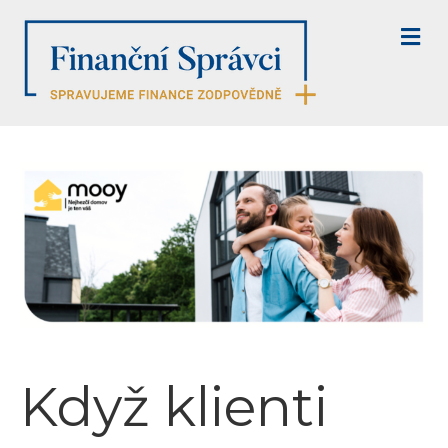
M
E
N
U
Když klienti