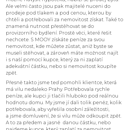
Ale velmi často jsou pak majitelé nuceni do
prodeje pod tlakem a pod cenou, kterou by
chtěli a potřebovali za nemovitost získat. Také to
znamená nutnost přestěhovat se do
provizorního bydlení. Prostě věci, které řešit
nechcete. S MOOY získáte peníze za svou
nemovitost, kde můžete zůstat, aniž byste se
museli stěhovat, a zároveň máte možnost najít
i s naší pomocí kupce, který za ni zaplatí
adekvátní částku, nebo si nemovitost koupíte
zpět.
Přesně takto jsme teď pomohli klientce, která
má vilu nedaleko Prahy. Potřebovala rychle
peníze, ale kupci ji tlačili hluboko pod reálnou
hodnotu domu. My jsme jí dali tolik peněz, kolik
potřebovala, aby vyřešila osobní záležitosti,
a jsme domluvení, že si vilu může odkoupit zpět.
A to za předem a jasně danou částku, nebo
najdeme kupce, který zaplatí za nemovitost