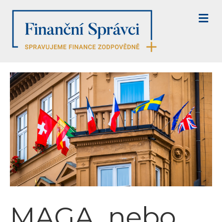
M
E
N
U
MAGA, nebo