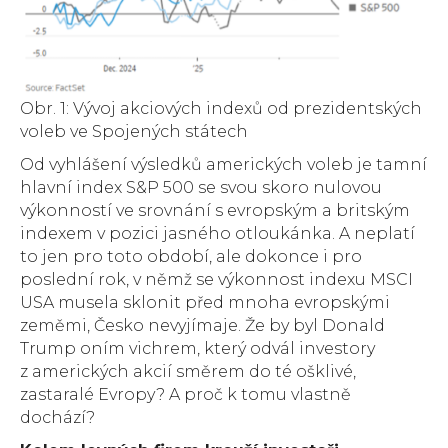
Obr. 1: Vývoj akciových indexů od prezidentských
voleb ve Spojených státech
Od vyhlášení výsledků amerických voleb je tamní
hlavní index S&P 500 se svou skoro nulovou
výkonností ve srovnání s evropským a britským
indexem v pozici jasného otloukánka. A neplatí
to jen pro toto období, ale dokonce i pro
poslední rok, v němž se výkonnost indexu MSCI
USA musela sklonit před mnoha evropskými
zeměmi, Česko nevyjímaje. Že by byl Donald
Trump oním vichrem, který odvál investory
z amerických akcií směrem do té ošklivé,
zastaralé Evropy? A proč k tomu vlastně
dochází?