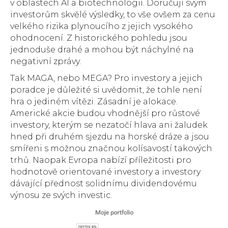
v oblastech AI a biotechnologií. Doručují svým
investorům skvělé výsledky, to vše ovšem za cenu
velkého rizika plynoucího z jejich vysokého
ohodnocení. Z historického pohledu jsou
jednoduše drahé a mohou být náchylné na
negativní zprávy.
Tak MAGA, nebo MEGA? Pro investory a jejich
poradce je důležité si uvědomit, že tohle není
hra o jediném vítězi. Zásadní je alokace.
Americké akcie budou vhodnější pro růstové
investory, kterým se nezatočí hlava ani žaludek
hned při druhém sjezdu na horské dráze a jsou
smířeni s možnou značnou kolísavostí takových
trhů. Naopak Evropa nabízí příležitosti pro
hodnotově orientované investory a investory
dávající přednost solidnímu dividendovému
výnosu ze svých investic.