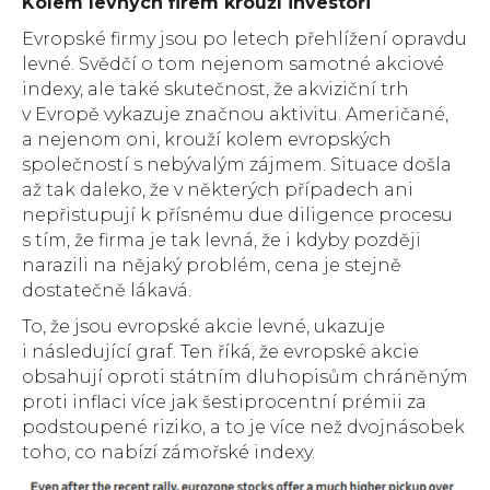
Kolem levných firem krouží investoři
Evropské firmy jsou po letech přehlížení opravdu
levné. Svědčí o tom nejenom samotné akciové
indexy, ale také skutečnost, že akviziční trh
v Evropě vykazuje značnou aktivitu. Američané,
a nejenom oni, krouží kolem evropských
společností s nebývalým zájmem. Situace došla
až tak daleko, že v některých případech ani
nepřistupují k přísnému due diligence procesu
s tím, že firma je tak levná, že i kdyby později
narazili na nějaký problém, cena je stejně
dostatečně lákavá.
To, že jsou evropské akcie levné, ukazuje
i následující graf. Ten říká, že evropské akcie
obsahují oproti státním dluhopisům chráněným
proti inflaci více jak šestiprocentní prémii za
podstoupené riziko, a to je více než dvojnásobek
toho, co nabízí zámořské indexy.