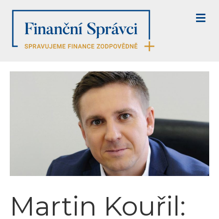
M
E
N
U
Martin Kouřil: