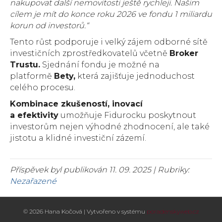
nakupovat další nemovitosti ještě rychleji. Našim
cílem je mít do konce roku 2026 ve fondu 1 miliardu
korun od investorů.“
Tento růst podporuje i velký zájem odborné sítě
investičních zprostředkovatelů včetně
Broker
Trustu.
Sjednání fondu je možné na
platformě
Bety,
která zajišťuje jednoduchost
celého procesu.
Kombinace zkušeností, inovací
a efektivity
umožňuje Fidurocku poskytnout
investorům nejen výhodné zhodnocení, ale také
jistotu a klidné investiční zázemí.
Příspěvek byl publikován 11. 09. 2025 | Rubriky:
Nezařazené
© 2026 Hana Kočová | Vytvořeno v systému
poradenskyweb.cz