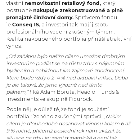
vlastní
nemovitostní retailový fond,
který
postupně
nakupuje zrekonstruované a plně
pronajaté činžovní domy.
Správcem fondu
je
Conseq IS,
a investoři tak mají jistotu
profesionálního vedení zkušeným týmem.
Kvalita nakoupeného portfolia přináší atraktivní
výnos.
„Od začátku bylo naším cílem umožnit drobným
investorům podílet se na růstu trhu s nájemním
bydlením a nabídnout jim zajímavé zhodnocení,
které bude vždy o 2–4 % nad aktuální inflací. Doba
je ale taková, že jsme výrazně nad tímto
plánem,“
říká Adam Boruta, Head of Funds &
Investments ve skupině Fidurock.
Podle něj je důležité, že fond je součástí
portfolia řízeného zkušenými správci.
„Naším
cílem je dlouhodobě dosahovat výnosu kolem 6 až
9 % ročně, přičemž poslední rok nám ukázal, že
situace na trhu je velmi dynamická a není tak