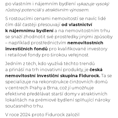
po vlastním i nájemním bydlení
vykazuje vysoký
růstový potenciál s atraktivním výnosem.
S rostoucími cenami nemovitostí se navíc lidé
čím dál častěji přesouvají
od vlastnictví
k nájemnímu bydlení
a na nemovitostním trhu
se snaží zhodnotit své prostředky jinými způsoby
– například prostřednictvím
nemovitostních
investičních fondů
pro kvalifikované investory
i retailové fondy pro širokou veřejnost.
Jedním z těch, kdo využívá těchto trendů
a přináší na trh inovativní produkty, je
česká
nemovitostní investiční skupina Fidurock.
Ta se
specializuje na rekonstrukce činžovních domů
v centrech Prahy a Brna, což jí umožňuje
efektivně předělávat starší domy v atraktivních
lokalitách na prémiové bydlení splňující nároky
současného trhu.
V roce 2024 proto Fidurock založil