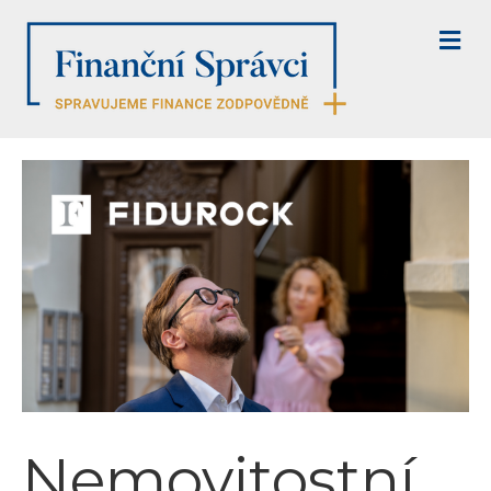
M
E
N
U
Nemovitostní