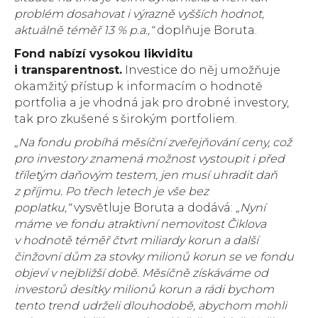
problém dosahovat i výrazně vyšších hodnot,
aktuálně téměř 13 % p.a.,“
doplňuje Boruta.
Fond nabízí vysokou likviditu
i transparentnost.
Investice do něj umožňuje
okamžitý přístup k informacím o hodnotě
portfolia a je vhodná jak pro drobné investory,
tak pro zkušené s širokým portfoliem.
„Na fondu probíhá měsíční zveřejňování ceny, což
pro investory znamená možnost vystoupit i před
tříletým daňovým testem, jen musí uhradit daň
z příjmu. Po třech letech je vše bez
poplatku,“
vysvětluje Boruta a dodává:
„Nyní
máme ve fondu atraktivní nemovitost Čiklova
v hodnotě téměř čtvrt miliardy korun a další
činžovní dům za stovky milionů korun se ve fondu
objeví v nejbližší době. Měsíčně získáváme od
investorů desítky milionů korun a rádi bychom
tento trend udrželi dlouhodobě, abychom mohli