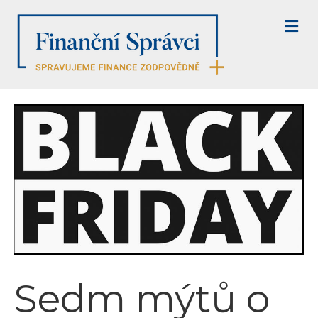
M
E
N
U
Sedm mýtů o