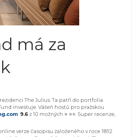
nd má za
ok
ezidenci The Julius. Ta patří do portfolia
s Fund investuje. Vášeň hostů pro pražskou
ng.com
:
9.6
z 10 možných ⭐ ⭐⭐. Super recenze,
online verze časopisu založeného v roce 1892