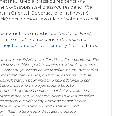
metánku, uvedla pražskou rezidenci
The
erický časopis staví pražskou rezidenci
The
in Oriental. Doporučuje její rafinované
ický pocit domova jako ideální volbu pro delší
 rozhodnuti pro investici do
The Julius Fund,
a místo činu“ – do rezidence
The Julius
na
thejuliusfund.cz/investicni-dny
. Na shledanou
 Investment SICAV, a. s. („Fond“) k jejímu podfondu The
ku investice. Obhospodařovatelem a administrátorem
do Podfondu je určena pouze kvalifikovaným investorům.
osti založený na údajích z minulosti týkajících se
ktuálních tržních podmínkách a nepředstavují přesný
ká bude situace na trhu a jak dlouho budete
 hrubá částka, která podléhá zdanění v závislosti na
 přitom žádná záruka ročního výnosu a investice může
stice mohou být uplatněny výstupné poplatky. Než
těte si, prosím, stanovy Fondu, statuty Fondu
“ (KIID), které jsou k dispozici na adrese