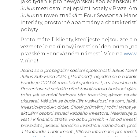
jako týdeník pro newyorskou společenskou s
Julius
mezi osmi nejlepšími hotely v Praze. Am
Julius
na roveň značkám Four Seasons a Mandar
interiéry, prostorné apartmány a charakterist
pobyty.
Proto máte-li klienty, kteří ještě nejsou zcela
vezměte je na říjnový investiční den přímo „n
pražském Senovážném náměstí. Více na
www.
7. října!
Jedná se o propagační sdělení společnosti Julius Meinl
Julius Sub-Fund 2024 („Podfond“), nejedná se o nabíd
Fondu je CODYA investiční společnost, a.s. Investice 
Prezentované scénáře představují odhad budoucí výkonn
toho, jak se mění hodnota této investice, a/nebo na a
ukazatel. Váš zisk se bude lišit v závislosti na tom, ja
investici/produkt držet. Cílový průměrný roční výnos je
aktuální osobní situaci každého investora. Neexistuje
vést i k finanční ztrátě. Po dobu prvních 4 let od inve
provedete jakékoli konečné investiční rozhodnutí, přeč
a Podfondu a dokument „Klíčové informace pro investory