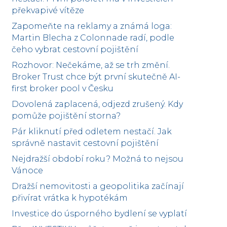
překvapivé vítěze
Zapomeňte na reklamy a známá loga:
Martin Blecha z Colonnade radí, podle
čeho vybrat cestovní pojištění
Rozhovor: Nečekáme, až se trh změní.
Broker Trust chce být první skutečně AI-
first broker pool v Česku
Dovolená zaplacená, odjezd zrušený. Kdy
pomůže pojištění storna?
Pár kliknutí před odletem nestačí. Jak
správně nastavit cestovní pojištění
Nejdražší období roku? Možná to nejsou
Vánoce
Dražší nemovitosti a geopolitika začínají
přivírat vrátka k hypotékám
Investice do úsporného bydlení se vyplatí