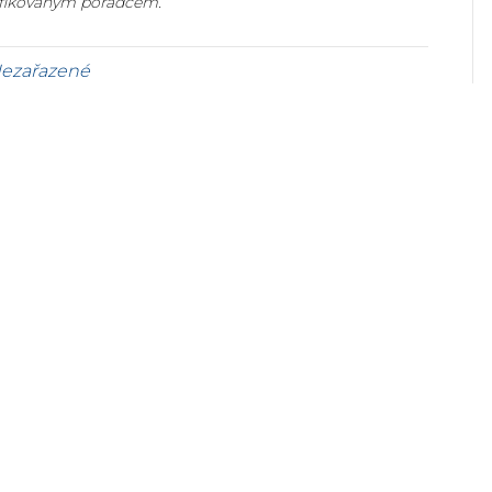
lifikovaným poradcem.
ezařazené