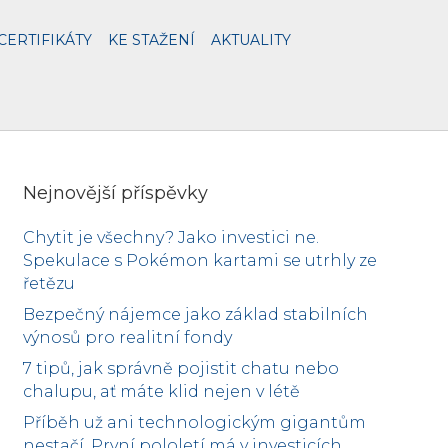
CERTIFIKÁTY
KE STAŽENÍ
AKTUALITY
Nejnovější příspěvky
Chytit je všechny? Jako investici ne.
Spekulace s Pokémon kartami se utrhly ze
řetězu
Bezpečný nájemce jako základ stabilních
výnosů pro realitní fondy
7 tipů, jak správně pojistit chatu nebo
chalupu, ať máte klid nejen v létě
Příběh už ani technologickým gigantům
nestačí. První pololetí má v investicích