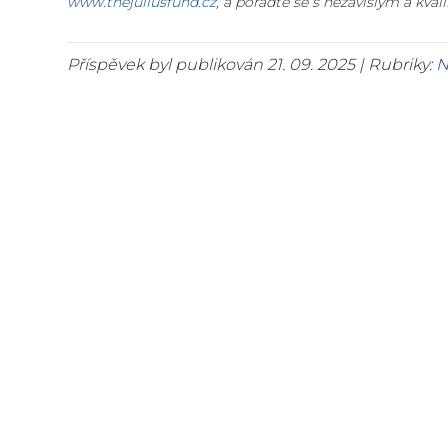
www.thejuliusfund.cz
, a poraďte se s nezávislým a kva
Příspěvek byl publikován 21. 09. 2025 | Rubriky:
N