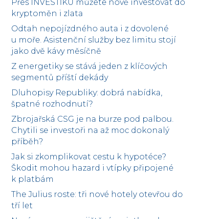
Přes INVESTIKU můžete nově investovat do
kryptoměn i zlata
Odtah nepojízdného auta i z dovolené
u moře. Asistenční služby bez limitu stojí
jako dvě kávy měsíčně
Z energetiky se stává jeden z klíčových
segmentů příští dekády
Dluhopisy Republiky: dobrá nabídka,
špatné rozhodnutí?
Zbrojařská CSG je na burze pod palbou.
Chytili se investoři na až moc dokonalý
příběh?
Jak si zkomplikovat cestu k hypotéce?
Škodit mohou hazard i vtípky připojené
k platbám
The Julius roste: tři nové hotely otevřou do
tří let