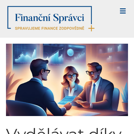
M
E
N
U