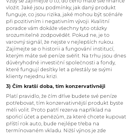
Vždy se zajímejte o to, do čeho máte své finance
vložit. Jaké jsou podmínky, jak daný produkt
funguje, co jsou rizika, jaké mohou být scénáře
při pozitivním i negativním vývoji. Kvalitní
poradce vám dokáže všechny tyto otázky
srozumitelně zodpovědět. Pokud ne, je to
varovný signál, že nejste v nejlepších rukou.
Zajímejte se o historii a fungování institucí,
kterým máte své peníze svěřit. Na trhu jsou dnes
důvěryhodné investiční společnosti a fondy,
které fungují desítky let a přestály se svými
klienty nejednu krizi.
3) Čím kratší doba, tím konzervativněji
Platí pravidlo, že čím dříve budete své peníze
potřebovat, tím konzervativnější produkt byste
měli volit. Proto patří rezerva například na
spořicí účet a penězům, za které chcete kupovat
příští rok auto, bude nejlépe třeba na
termínovaném vkladu. Nižší výnos je zde