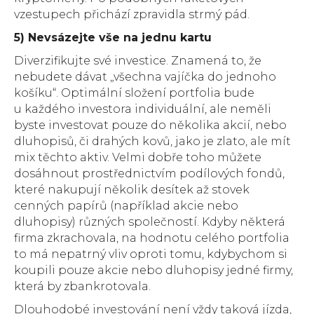
vzestupech přichází zpravidla strmý pád.
5) Nevsázejte vše na jednu kartu
Diverzifikujte své investice. Znamená to, že
nebudete dávat „všechna vajíčka do jednoho
košíku“. Optimální složení portfolia bude
u každého investora individuální, ale neměli
byste investovat pouze do několika akcií, nebo
dluhopisů, či drahých kovů, jako je zlato, ale mít
mix těchto aktiv. Velmi dobře toho můžete
dosáhnout prostřednictvím podílových fondů,
které nakupují několik desítek až stovek
cenných papírů (například akcie nebo
dluhopisy) různých společností. Kdyby některá
firma zkrachovala, na hodnotu celého portfolia
to má nepatrný vliv oproti tomu, kdybychom si
koupili pouze akcie nebo dluhopisy jedné firmy,
která by zbankrotovala.
Dlouhodobé investování není vždy taková jízda,