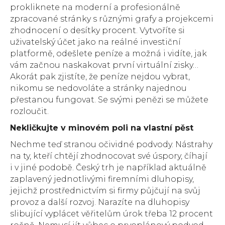
prokliknete na moderní a profesionálně
zpracované stránky s různými grafy a projekcemi
zhodnocení o desítky procent. Vytvoříte si
uživatelský účet jako na reálné investiční
platformě, odešlete peníze a možná i vidíte, jak
vám začnou naskakovat první virtuální zisky…
Akorát pak zjistíte, že peníze nejdou vybrat,
nikomu se nedovoláte a stránky najednou
přestanou fungovat. Se svými penězi se můžete
rozloučit.
Nekličkujte v minovém poli na vlastní pěst
Nechme teď stranou očividné podvody. Nástrahy
na ty, kteří chtějí zhodnocovat své úspory, číhají
i v jiné podobě. Český trh je například aktuálně
zaplavený jednotlivými firemními dluhopisy,
jejichž prostřednictvím si firmy půjčují na svůj
provoz a další rozvoj. Narazíte na dluhopisy
slibující vyplácet věřitelům úrok třeba 12 procent