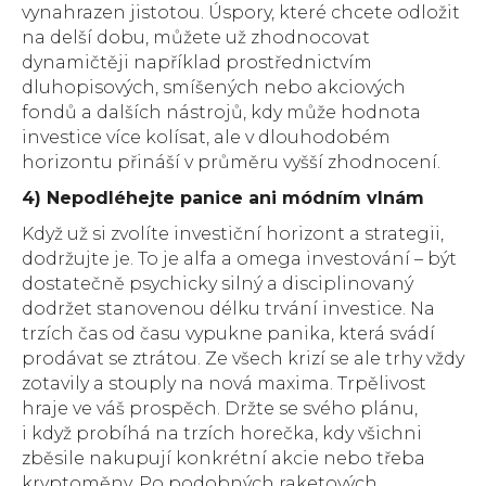
vynahrazen jistotou. Úspory, které chcete odložit
na delší dobu, můžete už zhodnocovat
dynamičtěji například prostřednictvím
dluhopisových, smíšených nebo akciových
fondů a dalších nástrojů, kdy může hodnota
investice více kolísat, ale v dlouhodobém
horizontu přináší v průměru vyšší zhodnocení.
4) Nepodléhejte panice ani módním vlnám
Když už si zvolíte investiční horizont a strategii,
dodržujte je. To je alfa a omega investování – být
dostatečně psychicky silný a disciplinovaný
dodržet stanovenou délku trvání investice. Na
trzích čas od času vypukne panika, která svádí
prodávat se ztrátou. Ze všech krizí se ale trhy vždy
zotavily a stouply na nová maxima. Trpělivost
hraje ve váš prospěch. Držte se svého plánu,
i když probíhá na trzích horečka, kdy všichni
zběsile nakupují konkrétní akcie nebo třeba
kryptoměny. Po podobných raketových