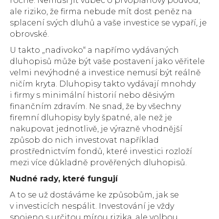
ročně. Nemusí jít vůbec o prvoplánový podvod,
ale riziko, že firma nebude mít dost peněz na
splacení svých dluhů a vaše investice se vypaří, je
obrovské.
U takto „nadivoko“ a napřímo vydávaných
dluhopisů může být vaše postavení jako věřitele
velmi nevýhodné a investice nemusí být reálně
ničím kryta. Dluhopisy takto vydávají mnohdy
i firmy s minimální historií nebo děsivým
finančním zdravím. Ne snad, že by všechny
firemní dluhopisy byly špatné, ale než je
nakupovat jednotlivě, je výrazně vhodnější
způsob do nich investovat například
prostřednictvím fondů, které investici rozloží
mezi více důkladně prověřených dluhopisů.
Nudné rady, které fungují
A to se už dostáváme ke způsobům, jak se
v investicích nespálit. Investování je vždy
spojeno s určitou mírou rizika, ale volbou