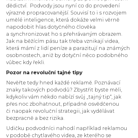
dědictví. Podvody jsou nyní co do provedení
výrazně propracovanější. Souvisí to i s rozvojem
umělé inteligence, která dokáže velmi věrně
napodobit hlas dotyčného člověka
a synchronizovat ho s přehrávaným obrazem.
Jak na běžícím pásu tak třeba vznikají videa,
která mámí z lidí peníze a parazitují na známých
osobnostech, aniž by dotyční něco podobného
vůbec kdy řekli.
Pozor na revoluční tajné tipy
Nevěřte tedy hned každé reklamě. Poznávací
znaky takových podvodů? Zbystřit byste měli,
kdykoliv vám někdo nabízí svůj „tajný tip“, jak
přes noc zbohatnout, případně osvědčenou
či naopak revoluční strategii, jak vydělávat
bezpracně a bez rizika.
Udičku podvodníci nahodí například reklamou
v podobě chytlavého videa, ze kterého se