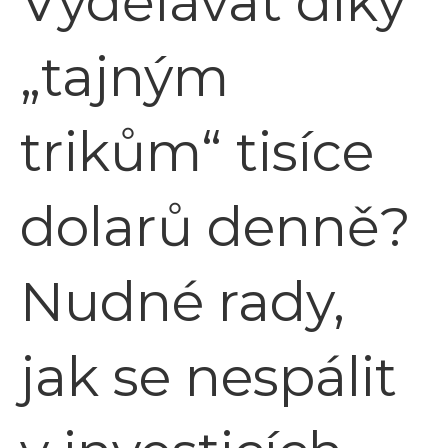
Vydělávat díky
„tajným
trikům“ tisíce
dolarů denně?
Nudné rady,
jak se nespálit