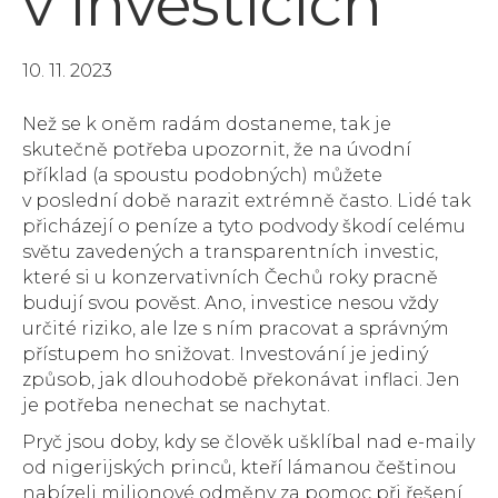
v investicích
10. 11. 2023
Než se k oněm radám dostaneme, tak je
skutečně potřeba upozornit, že na úvodní
příklad (a spoustu podobných) můžete
v poslední době narazit extrémně často. Lidé tak
přicházejí o peníze a tyto podvody škodí celému
světu zavedených a transparentních investic,
které si u konzervativních Čechů roky pracně
budují svou pověst. Ano, investice nesou vždy
určité riziko, ale lze s ním pracovat a správným
přístupem ho snižovat. Investování je jediný
způsob, jak dlouhodobě překonávat inflaci. Jen
je potřeba nenechat se nachytat.
Pryč jsou doby, kdy se člověk ušklíbal nad e-maily
od nigerijských princů, kteří lámanou češtinou
nabízeli milionové odměny za pomoc při řešení