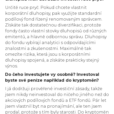
Určitě ruce pryč. Pokud chcete vlastnit
korporátní dluhopisy, pak využijte standardní
podílový fond řízený renomovaným správcem.
Získáte tak dostatečnou diverzifikaci, protože
fondy často vlastní stovky dluhopisů od různých
emitentů, a hlavně odbornou správu. Dluhopisy
do fondu vybírají analytici s odpovídajícími
znalostmi a zkušenostmi. Maximálně tak
omezíte rizika, která jsou s korporátními
dluhopisy spojená, a získáte prakticky stejný
výnos.
Do čeho investujete vy osobně? Investoval
byste své peníze
například do kryptoměn?
I já dodržuji prověřené investiční zásady, takže
jsem nikdy neinvestoval do ničeho jiného než do
akciových podílových fondů a ETF fondů. Pár let
jsem vlastnil byt na pronajímání, ale ten jsem
prodal, protože s tím byly starosti. Do kryptoměn