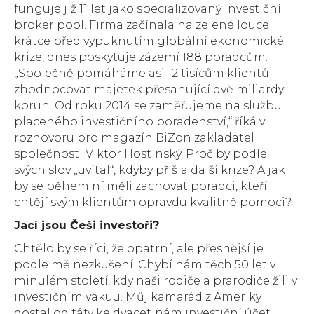
funguje již 11 let jako specializovaný investiční
broker pool. Firma začínala na zelené louce
krátce před vypuknutím globální ekonomické
krize, dnes poskytuje zázemí 188 poradcům.
„Společně pomáháme asi 12 tisícům klientů
zhodnocovat majetek přesahující dvě miliardy
korun. Od roku 2014 se zaměřujeme na službu
placeného investičního poradenství,“ říká v
rozhovoru pro magazín BiZon zakladatel
společnosti Viktor Hostinský. Proč by podle
svých slov „uvítal“, kdyby přišla další krize? A jak
by se během ní měli zachovat poradci, kteří
chtějí svým klientům opravdu kvalitně pomoci?
Jací jsou Češi investoři?
Chtělo by se říci, že opatrní, ale přesnější je
podle mě nezkušení. Chybí nám těch 50 let v
minulém století, kdy naši rodiče a prarodiče žili v
investičním vakuu. Můj kamarád z Ameriky
dostal od táty ke dvacetinám investiční účet