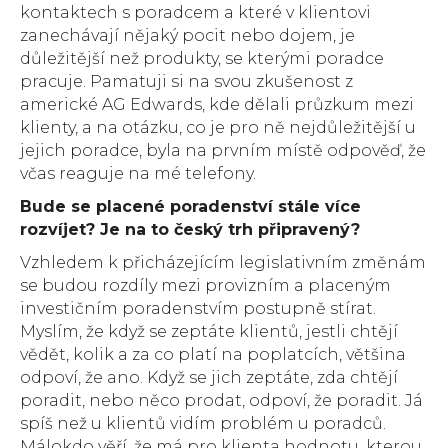
kontaktech s poradcem a které v klientovi
zanechávají nějaký pocit nebo dojem, je
důležitější než produkty, se kterými poradce
pracuje. Pamatuji si na svou zkušenost z
americké AG Edwards, kde dělali průzkum mezi
klienty, a na otázku, co je pro ně nejdůležitější u
jejich poradce, byla na prvním místě odpověď, že
včas reaguje na mé telefony.
Bude se placené poradenství stále více
rozvíjet?
Je na to český trh připravený?
Vzhledem k přicházejícím legislativním změnám
se budou rozdíly mezi provizním a placeným
investičním poradenstvím postupně stírat.
Myslím, že když se zeptáte klientů, jestli chtějí
vědět, kolik a za co platí na poplatcích, většina
odpoví, že ano. Když se jich zeptáte, zda chtějí
poradit, nebo něco prodat, odpoví, že poradit. Já
spíš než u klientů vidím problém u poradců.
Málokdo věří, že má pro klienta hodnotu, kterou