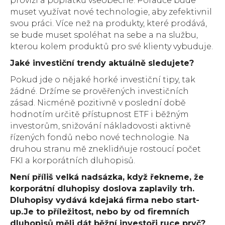
provizí a poplatků všeobecně. Poradce bude
muset využívat nové technologie, aby zefektivnil
svou práci. Více než na produkty, které prodává,
se bude muset spoléhat na sebe a na službu,
kterou kolem produktů pro své klienty vybuduje.
Jaké investiční trendy aktuálně sledujete?
Pokud jde o nějaké horké investiční tipy, tak
žádné. Držíme se prověřených investičních
zásad. Nicméně pozitivně v poslední době
hodnotím určitě přístupnost ETF i běžným
investorům, snižování nákladovosti aktivně
řízených fondů nebo nové technologie. Na
druhou stranu mě zneklidňuje rostoucí počet
FKI a korporátních dluhopisů.
Není příliš velká nadsázka, když řekneme, že
korporátní dluhopisy doslova zaplavily trh.
Dluhopisy vydává kdejaká firma nebo start-
up.Je to příležitost, nebo by od firemních
dluhopisů měli dát běžní investoři ruce pryč?