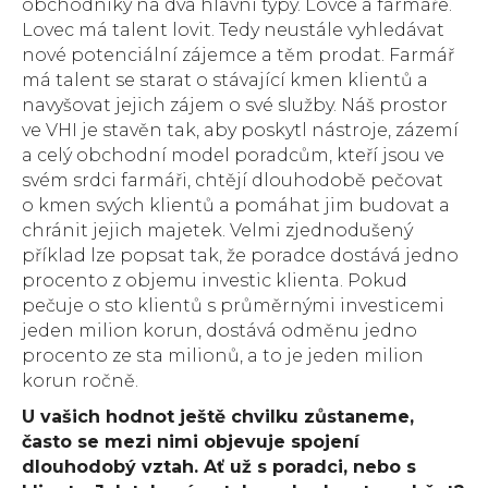
obchodníky na dva hlavní typy. Lovce a farmáře.
Lovec má talent lovit. Tedy neustále vyhledávat
nové potenciální zájemce a těm prodat. Farmář
má talent se starat o stávající kmen klientů a
navyšovat jejich zájem o své služby. Náš prostor
ve VHI je stavěn tak, aby poskytl nástroje, zázemí
a celý obchodní model poradcům, kteří jsou ve
svém srdci farmáři, chtějí dlouhodobě pečovat
o kmen svých klientů a pomáhat jim budovat a
chránit jejich majetek. Velmi zjednodušený
příklad lze popsat tak, že poradce dostává jedno
procento z objemu investic klienta. Pokud
pečuje o sto klientů s průměrnými investicemi
jeden milion korun, dostává odměnu jedno
procento ze sta milionů, a to je jeden milion
korun ročně.
U vašich hodnot ještě chvilku zůstaneme,
často se mezi nimi objevuje spojení
dlouhodobý vztah. Ať už s poradci, nebo s