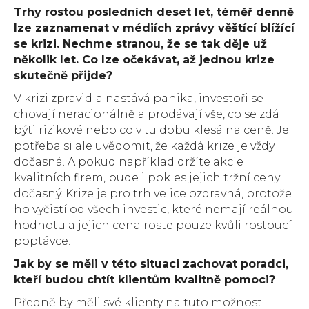
Trhy rostou posledních deset let, téměř denně
lze zaznamenat v médiích zprávy věštící blížící
se krizi. Nechme stranou, že se tak děje už
několik let. Co lze očekávat, až jednou krize
skutečně přijde?
V krizi zpravidla nastává panika, investoři se
chovají neracionálně a prodávají vše, co se zdá
býti rizikové nebo co v tu dobu klesá na ceně. Je
potřeba si ale uvědomit, že každá krize je vždy
dočasná. A pokud například držíte akcie
kvalitních firem, bude i pokles jejich tržní ceny
dočasný. Krize je pro trh velice ozdravná, protože
ho vyčistí od všech investic, které nemají reálnou
hodnotu a jejich cena roste pouze kvůli rostoucí
poptávce.
Jak by se měli v této situaci zachovat poradci,
kteří budou
chtít klientům kvalitně pomoci?
Předně by měli své klienty na tuto možnost