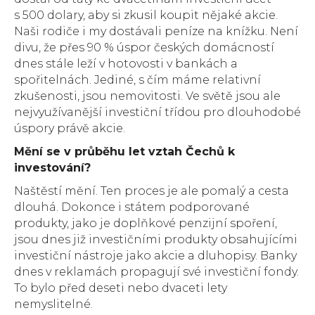
s 500 dolary, aby si zkusil koupit nějaké akcie.
Naši rodiče i my dostávali peníze na knížku. Není
divu, že přes 90 % úspor českých domácností
dnes stále leží v hotovosti v bankách a
spořitelnách. Jediné, s čím máme relativní
zkušenosti, jsou nemovitosti. Ve světě jsou ale
nejvyužívanější investiční třídou pro dlouhodobé
úspory právě akcie.
Mění se v průběhu let vztah Čechů k
investování?
Naštěstí mění. Ten proces je ale pomalý a cesta
dlouhá. Dokonce i státem podporované
produkty, jako je doplňkové penzijní spoření,
jsou dnes již investičními produkty obsahujícími
investiční nástroje jako akcie a dluhopisy. Banky
dnes v reklamách propagují své investiční fondy.
To bylo před deseti nebo dvaceti lety
nemyslitelné.