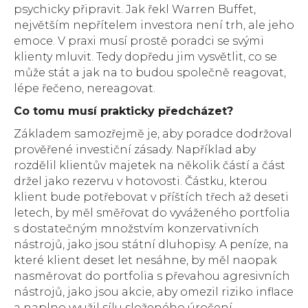
psychicky připravit. Jak řekl Warren Buffet,
největším nepřítelem investora není trh, ale jeho
emoce. V praxi musí prostě poradci se svými
klienty mluvit. Tedy dopředu jim vysvětlit, co se
může stát a jak na to budou společně reagovat,
lépe řečeno, nereagovat.
Co tomu musí prakticky předcházet?
Základem samozřejmě je, aby poradce dodržoval
prověřené investiční zásady. Například aby
rozdělil klientův majetek na několik částí a část
držel jako rezervu v hotovosti. Částku, kterou
klient bude potřebovat v příštích třech až deseti
letech, by měl směřovat do vyváženého portfolia
s dostatečným množstvím konzervativních
nástrojů, jako jsou státní dluhopisy. A peníze, na
které klient deset let nesáhne, by měl naopak
nasměrovat do portfolia s převahou agresivních
nástrojů, jako jsou akcie, aby omezil riziko inflace
a naplno využil sílu složeného úročení.