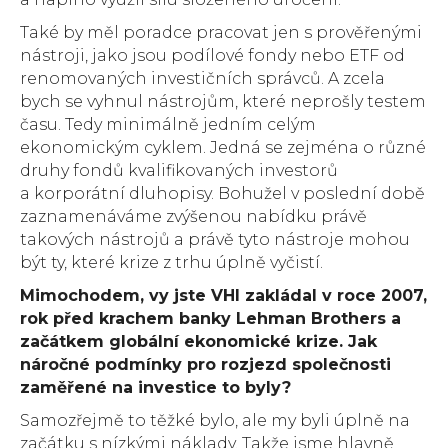
Také by měl poradce pracovat jen s prověřenými
nástroji, jako jsou podílové fondy nebo ETF od
renomovaných investičních správců. A zcela
bych se vyhnul nástrojům, které neprošly testem
času. Tedy minimálně jedním celým
ekonomickým cyklem. Jedná se zejména o různé
druhy fondů kvalifikovaných investorů
a korporátní dluhopisy. Bohužel v poslední době
zaznamenáváme zvýšenou nabídku právě
takových nástrojů a právě tyto nástroje mohou
být ty, které krize z trhu úplně vyčistí.
Mimochodem, vy jste VHI zakládal v roce 2007,
rok před krachem banky Lehman Brothers a
začátkem globální ekonomické krize. Jak
náročné podmínky pro rozjezd společnosti
zaměřené na investice to byly?
Samozřejmě to těžké bylo, ale my byli úplně na
začátku s nízkými náklady. Takže jsme hlavně