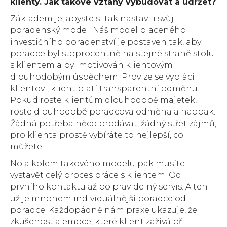
klienty. Jak takové vztahy vybudovat a udržet?
Základem je, abyste si tak nastavili svůj
poradenský model. Náš model placeného
investičního poradenství je postaven tak, aby
poradce byl stoprocentně na stejné straně stolu
s klientem a byl motivován klientovým
dlouhodobým úspěchem. Provize se vyplácí
klientovi, klient platí transparentní odměnu.
Pokud roste klientům dlouhodobě majetek,
roste dlouhodobě poradcova odměna a naopak.
Žádná potřeba něco prodávat, žádný střet zájmů,
pro klienta prostě vybíráte to nejlepší, co
můžete.
No a kolem takového modelu pak musíte
vystavět celý proces práce s klientem. Od
prvního kontaktu až po pravidelný servis. A ten
už je mnohem individuálnější poradce od
poradce. Každopádně nám praxe ukazuje, že
zkušenost a emoce, které klient zažívá při