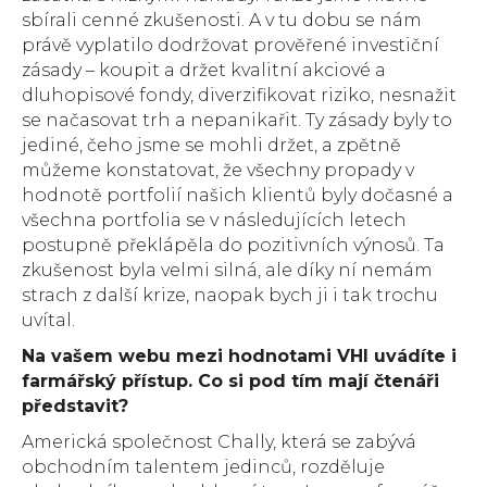
sbírali cenné zkušenosti. A v tu dobu se nám
právě vyplatilo dodržovat prověřené investiční
zásady – koupit a držet kvalitní akciové a
dluhopisové fondy, diverzifikovat riziko, nesnažit
se načasovat trh a nepanikařit. Ty zásady byly to
jediné, čeho jsme se mohli držet, a zpětně
můžeme konstatovat, že všechny propady v
hodnotě portfolií našich klientů byly dočasné a
všechna portfolia se v následujících letech
postupně překlápěla do pozitivních výnosů. Ta
zkušenost byla velmi silná, ale díky ní nemám
strach z další krize, naopak bych ji i tak trochu
uvítal.
Na vašem webu mezi hodnotami VHI uvádíte i
farmářský přístup. Co si pod tím mají čtenáři
představit?
Americká společnost Chally, která se zabývá
obchodním talentem jedinců, rozděluje