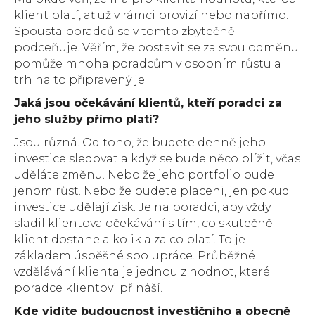
klient platí, ať už v rámci provizí nebo napřímo.
Spousta poradců se v tomto zbytečně
podceňuje. Věřím, že postavit se za svou odměnu
pomůže mnoha poradcům v osobním růstu a
trh na to připravený je.
Jaká jsou očekávání klientů, kteří poradci za
jeho služby přímo platí?
Jsou různá. Od toho, že budete denně jeho
investice sledovat a když se bude něco blížit, včas
uděláte změnu. Nebo že jeho portfolio bude
jenom růst. Nebo že budete placeni, jen pokud
investice udělají zisk. Je na poradci, aby vždy
sladil klientova očekávání s tím, co skutečně
klient dostane a kolik a za co platí. To je
základem úspěšné spolupráce. Průběžné
vzdělávání klienta je jednou z hodnot, které
poradce klientovi přináší.
Kde vidíte budoucnost investičního a obecně