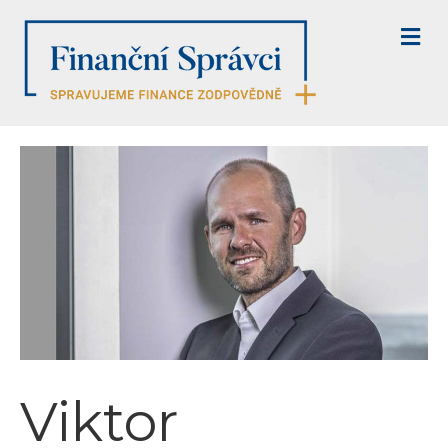
M
E
N
U
Viktor